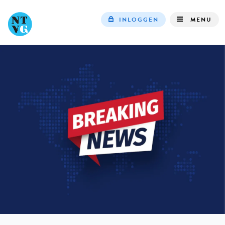
INLOGGEN
MENU
Top
navigation
IN