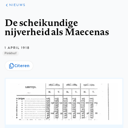
ARTIKELEN
HET
NIEUWS
KORT
Kruimelpad
De scheikundige
nijverheid als Maecenas
1 APRIL 1918
Pinkhof
Citeren