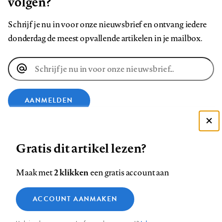
volgen?
Schrijf je nu in voor onze nieuwsbrief en ontvang iedere
donderdag de meest opvallende artikelen in je mailbox.
E-
mailadres
AANMELDEN
VOLG ONS OP
Deze site gebruikt cookies
Gratis dit artikel lezen?
Zie onze cookie policy
ACCEPTEER AANBEVOLEN INSTELLINGEN
Volg
Volg
Volg
Volg
Volg
Volg
2 klikken
Maak met
een gratis account aan
ons
ons
ons
ons
ons
ons
Functionele cookies
op
op
op
op
op
op
Contact
Colofon
Disclaimer
Privacy
About us
ACCOUNT AANMAKEN
Medische vragen verdienen
Sluiten
Footer
Analytische cookies
Facebook
LinkedIn
Bluesky
Instagram
YouTube
Pinterest
betrouwbare antwoorden