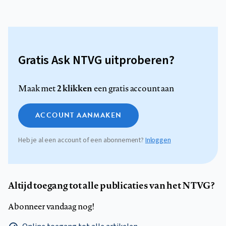
Gratis Ask NTVG uitproberen?
2 klikken
Maak met
een gratis account aan
ACCOUNT AANMAKEN
Heb je al een account of een abonnement?
Inloggen
Altijd toegang tot alle publicaties van het NTVG?
Abonneer vandaag nog!