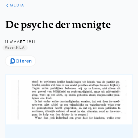
ARTIKELEN
VARIA
MEDIA
Kruimelpad
De psyche der menigte
11 MAART 1911
Visser, H.L.A.
Citeren