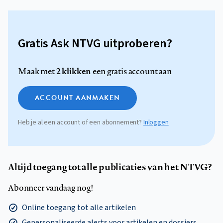
Gratis Ask NTVG uitproberen?
2 klikken
Maak met
een gratis account aan
ACCOUNT AANMAKEN
Heb je al een account of een abonnement?
Inloggen
Altijd toegang tot alle publicaties van het NTVG?
Abonneer vandaag nog!
Online toegang tot alle artikelen
Gepersonaliseerde alerts voor artikelen en dossiers