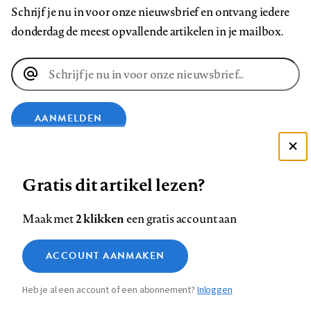
Schrijf je nu in voor onze nieuwsbrief en ontvang iedere
donderdag de meest opvallende artikelen in je mailbox.
E-
mailadres
AANMELDEN
Deze site gebruikt cookies
VOLG ONS OP
Gratis dit artikel lezen?
Zie onze cookie policy
ACCEPTEER AANBEVOLEN INSTELLINGEN
Volg
Volg
Volg
Volg
Volg
Volg
2 klikken
Maak met
een gratis account aan
ons
ons
ons
ons
ons
ons
Functionele cookies
op
op
op
op
op
op
Contact
Colofon
Disclaimer
Privacy
About us
ACCOUNT AANMAKEN
Medische vragen verdienen
Sluiten
Footer
Analytische cookies
Facebook
LinkedIn
Bluesky
Instagram
YouTube
Pinterest
betrouwbare antwoorden
Heb je al een account of een abonnement?
Inloggen
Marketing cookies
navigation
STEL ZE NU AAN ASK NTVG