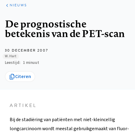
ARTIKELEN
HET
NIEUWS
KORT
Kruimelpad
De prognostische
betekenis van de PET-scan
30 DECEMBER 2007
W. Hart
Leestijd
1 minuut
Citeren
ARTIKEL
Bij de stadiëring van patiënten met niet-kleincellig
longcarcinoom wordt meestal gebruikgemaakt van fluor-