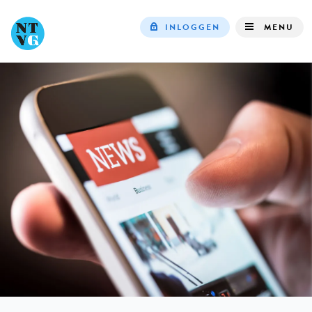
INLOGGEN
MENU
Top
navigation
IN