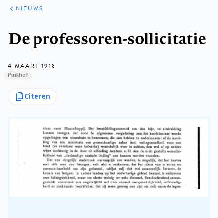
ARTIKELEN
HET
NIEUWS
KORT
Kruimelpad
De professoren-sollicitatie
4 MAART 1918
Pinkhof
Citeren