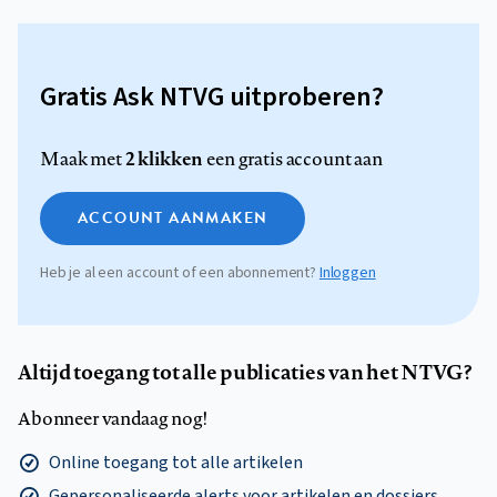
Gratis Ask NTVG uitproberen?
2 klikken
Maak met
een gratis account aan
ACCOUNT AANMAKEN
Heb je al een account of een abonnement?
Inloggen
Altijd toegang tot alle publicaties van het NTVG?
Abonneer vandaag nog!
Online toegang tot alle artikelen
Gepersonaliseerde alerts voor artikelen en dossiers