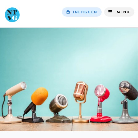
INLOGGEN
MENU
Top
navigation
IN