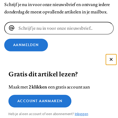
Schrijf je nu in voor onze nieuwsbrief en ontvang iedere
donderdag de meest opvallende artikelen in je mailbox.
E-
mailadres
AANMELDEN
VOLG ONS OP
Deze site gebruikt cookies
Gratis dit artikel lezen?
Zie onze cookie policy
Volg
Volg
Volg
Volg
Volg
Volg
ACCEPTEER AANBEVOLEN INSTELLINGEN
2 klikken
Maak met
een gratis account aan
ons
ons
ons
ons
ons
ons
op
op
op
op
op
op
Contact
Colofon
Disclaimer
Privacy
About us
Functionele cookies
ACCOUNT AANMAKEN
Footer
Facebook
LinkedIn
Bluesky
Instagram
YouTube
Pinterest
Medische vragen verdienen
Sluiten
Analytische cookies
betrouwbare antwoorden
navigation
Heb je al een account of een abonnement?
Inloggen
Marketing cookies