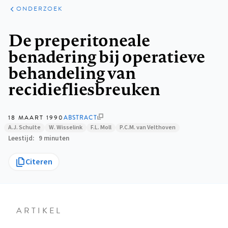
ARTIKELEN
ONDERZOEK
ONDERZOEK
Kruimelpad
De preperitoneale
benadering bij operatieve
behandeling van
recidiefliesbreuken
18 MAART 1990
ABSTRACT
A.J. Schulte
W. Wisselink
F.L. Moll
P.C.M. van Velthoven
Leestijd
9 minuten
Citeren
ARTIKEL