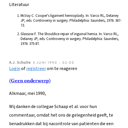
Literatuur
McVay C. Cooper's ligament hernioplasty. In: Varco RL, Delaney
JP, eds. Controversy in surgery. Philadelphia: Saunders, 1976: 367-
73.
Glassow F. The Shouldice repair of inguinal hernia. In: Varco RL,
Delaney JP, eds. Controversy in surgery. Philadelphia: Saunders,
1976: 375-87.
A.J.
Schulte
3 JUNI 1990 - 02:00
Login
of
registreer
om te reageren
(Geen onderwerp)
Alkmaar, mei 1990,
Wij danken de collegae Schaap et al. voor hun
commentaar, omdat het ons de gelegenheid geeft, te
benadrukken dat bij nacontrole van patiënten die een