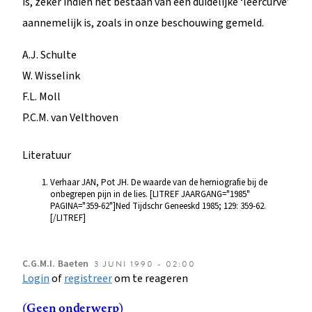
is, zeker indien het bestaan van een duidelijke ‘leercurve’
aannemelijk is, zoals in onze beschouwing gemeld.
A.J. Schulte
W. Wisselink
F.L. Moll
P.C.M. van Velthoven
Literatuur
Verhaar JAN, Pot JH. De waarde van de herniografie bij de
onbegrepen pijn in de lies. [LITREF JAARGANG="1985"
PAGINA="359-62"]Ned Tijdschr Geneeskd 1985; 129: 359-62.
[/LITREF]
C.G.M.I.
Baeten
3 JUNI 1990 - 02:00
Login
of
registreer
om te reageren
(Geen onderwerp)