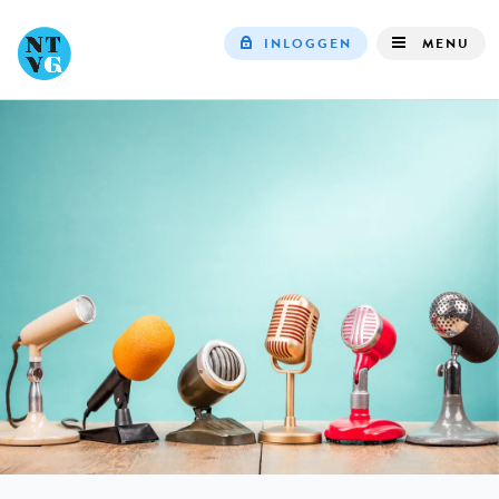
INLOGGEN
MENU
Top
navigation
IN