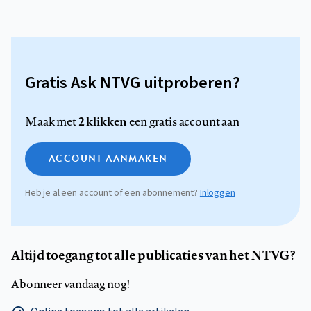
Gratis Ask NTVG uitproberen?
2 klikken
Maak met
een gratis account aan
ACCOUNT AANMAKEN
Heb je al een account of een abonnement?
Inloggen
Altijd toegang tot alle publicaties van het NTVG?
Abonneer vandaag nog!