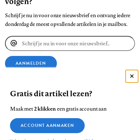
volgen?
Schrijf je nu in voor onze nieuwsbrief en ontvang iedere
donderdag de meest opvallende artikelen in je mailbox.
E-
mailadres
AANMELDEN
VOLG ONS OP
Deze site gebruikt cookies
Gratis dit artikel lezen?
Zie onze cookie policy
ACCEPTEER AANBEVOLEN INSTELLINGEN
Volg
Volg
Volg
Volg
Volg
Volg
2 klikken
Maak met
een gratis account aan
ons
ons
ons
ons
ons
ons
Functionele cookies
op
op
op
op
op
op
Contact
Colofon
Disclaimer
Privacy
About us
ACCOUNT AANMAKEN
Medische vragen verdienen
Sluiten
Footer
Analytische cookies
Facebook
LinkedIn
Bluesky
Instagram
YouTube
Pinterest
betrouwbare antwoorden