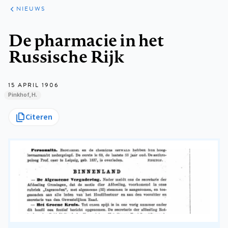
ARTIKELEN
HET
NIEUWS
KORT
Kruimelpad
De pharmacie in het
Russische Rijk
15 APRIL 1906
Pinkhof, H.
Citeren