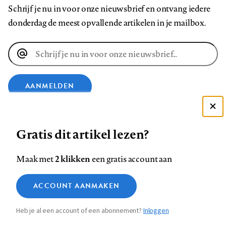
Schrijf je nu in voor onze nieuwsbrief en ontvang iedere
donderdag de meest opvallende artikelen in je mailbox.
E-
mailadres
AANMELDEN
Deze site gebruikt cookies
VOLG ONS OP
Gratis dit artikel lezen?
Zie onze cookie policy
ACCEPTEER AANBEVOLEN INSTELLINGEN
Volg
Volg
Volg
Volg
Volg
Volg
2 klikken
Maak met
een gratis account aan
ons
ons
ons
ons
ons
ons
Functionele cookies
op
op
op
op
op
op
Contact
Colofon
Disclaimer
Privacy
About us
ACCOUNT AANMAKEN
Medische vragen verdienen
Sluiten
Footer
Analytische cookies
Facebook
LinkedIn
Bluesky
Instagram
YouTube
Pinterest
betrouwbare antwoorden
Heb je al een account of een abonnement?
Inloggen
Marketing cookies
navigation
STEL ZE NU AAN ASK NTVG