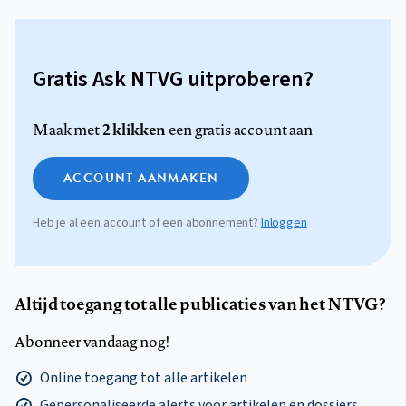
Gratis Ask NTVG uitproberen?
2 klikken
Maak met
een gratis account aan
ACCOUNT AANMAKEN
Heb je al een account of een abonnement?
Inloggen
Altijd toegang tot alle publicaties van het NTVG?
Abonneer vandaag nog!
Online toegang tot alle artikelen
Gepersonaliseerde alerts voor artikelen en dossiers