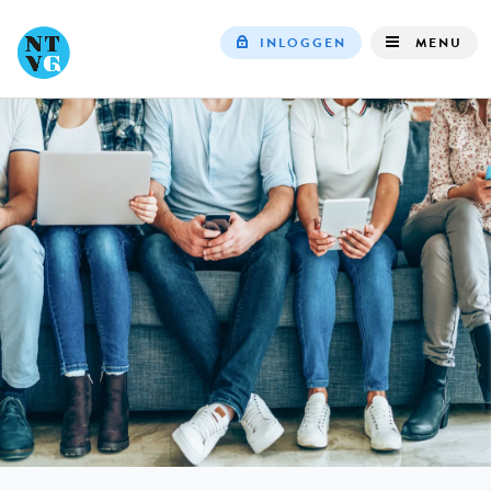
INLOGGEN
MENU
Top
navigation
IN