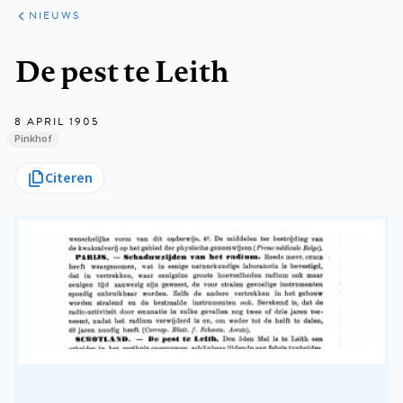
ARTIKELEN
HET
NIEUWS
KORT
Kruimelpad
De pest te Leith
8 APRIL 1905
Pinkhof
Citeren