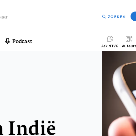
baar
ZOEKEN
Podcast
Compleme
Ask NTVG
Auteur
menu
 Indië