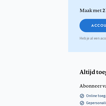
Maak met
2
ACCOU
Heb je al een a
Altijd to
Abonneer v
Online toega
Gepersonalis