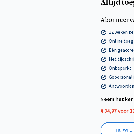
Altijd to
Abonneer v
12 weken k
Online toega
Eén geaccre
Het tijdschri
Onbeperkt l
Gepersonalis
Antwoorden o
Neem het ken
€ 34,97 voor 
IK WI