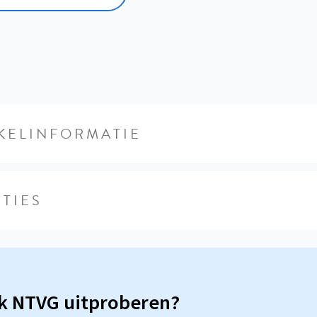
KELINFORMATIE
TIES
sk NTVG uitproberen?