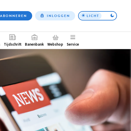
ABONNEREN
INLOGGEN
LICHT
Top
nav
ntair
s
Tijdschrift
Banenbank
Webshop
Service