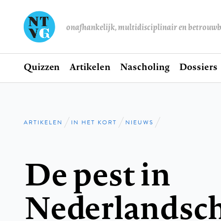
onafhankelijk, multidisciplinair en betrouw
Home
Quizzen
Artikelen
Nascholing
Dossiers
Hoofdnavigatie
ARTIKELEN
IN HET KORT
NIEUWS
Kruimelpad
De pest in
Nederlandsch