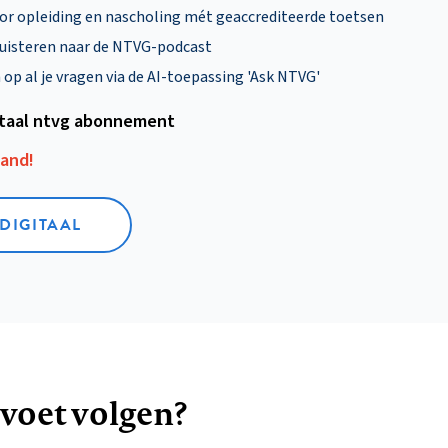
oor opleiding en nascholing mét geaccrediteerde toetsen
uisteren naar de NTVG-podcast
p al je vragen via de AI-toepassing 'Ask NTVG'
itaal ntvg abonnement
aand!
 DIGITAAL
 voet volgen?