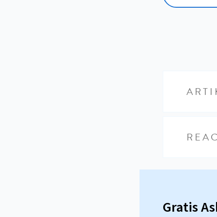
ARTI
REAC
Gratis A