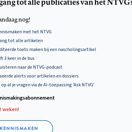
egang tot alle publicaties van het NTVG
andaag nog!
ennismaken met het NTVG
ng tot alle artikelen
diteerde toets maken bij een nascholingsartikel
ft 3 keer in de bus
uisteren naar de NTVG-podcast
eerde alerts voor artikelen en dossiers
p al je vragen via de AI-toepassing 'Ask NTVG'
nismakings­abonnement
12 weken!
L KENNISMAKEN