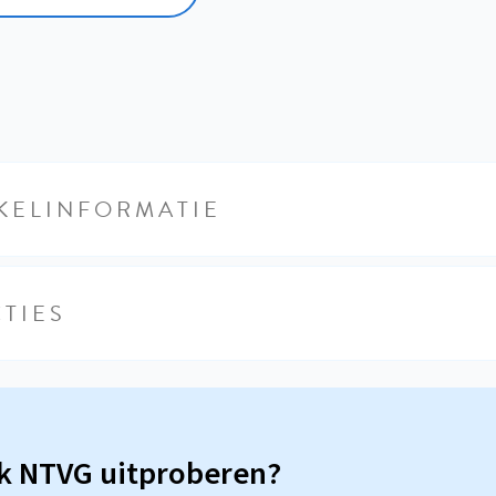
KELINFORMATIE
TIES
sk NTVG uitproberen?