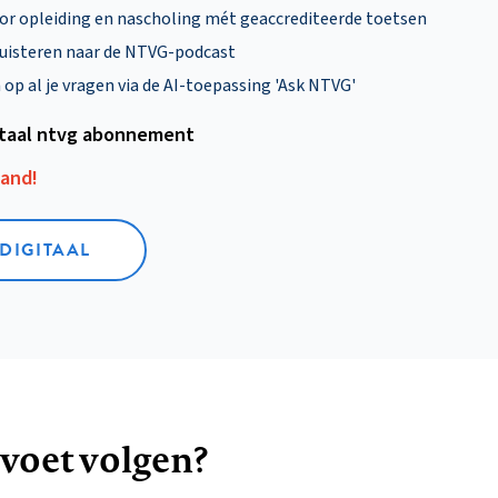
oor opleiding en nascholing mét geaccrediteerde toetsen
uisteren naar de NTVG-podcast
p al je vragen via de AI-toepassing 'Ask NTVG'
itaal ntvg abonnement
aand!
 DIGITAAL
 voet volgen?