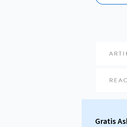
ARTI
REAC
Gratis A