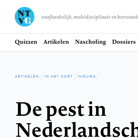
onafhankelijk, multidisciplinair en betrouw
Home
Quizzen
Artikelen
Nascholing
Dossiers
Hoofdnavigatie
ARTIKELEN
IN HET KORT
NIEUWS
Kruimelpad
De pest in
Nederlandsch