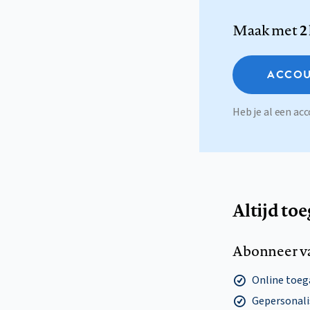
Maak met
2
ACCOU
Heb je al een a
Altijd to
Abonneer v
Online toega
Gepersonalis