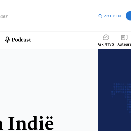
baar
ZOEKEN
Podcast
Compleme
Ask NTVG
Auteur
menu
 Indië