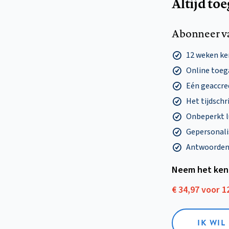
Altijd to
Abonneer v
12 weken k
Online toega
Eén geaccre
Het tijdschri
Onbeperkt l
Gepersonalis
Antwoorden o
Neem het ken
€ 34,97 voor 
IK WI