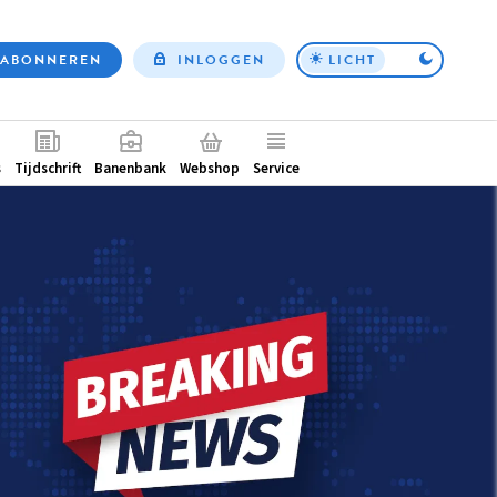
ABONNEREN
INLOGGEN
LICHT
Top
nav
ntair
s
Tijdschrift
Banenbank
Webshop
Service