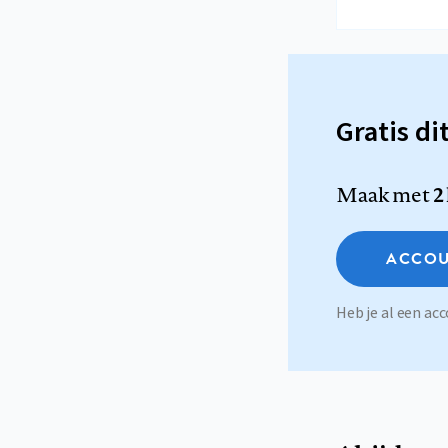
Gratis di
Maak met
2
ACCOU
Heb je al een a