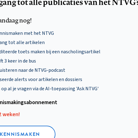
egang tot alle publicaties van het NTVG
andaag nog!
ennismaken met het NTVG
ng tot alle artikelen
diteerde toets maken bij een nascholingsartikel
ft 3 keer in de bus
uisteren naar de NTVG-podcast
eerde alerts voor artikelen en dossiers
p al je vragen via de AI-toepassing 'Ask NTVG'
nismakings­abonnement
12 weken!
L KENNISMAKEN