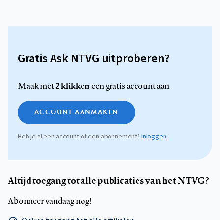
Gratis Ask NTVG uitproberen?
2 klikken
Maak met
een gratis account aan
ACCOUNT AANMAKEN
Heb je al een account of een abonnement?
Inloggen
Altijd toegang tot alle publicaties van het NTVG?
Abonneer vandaag nog!