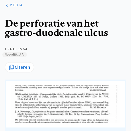
ARTIKELEN
VARIA
MEDIA
Kruimelpad
De perforatie van het
gastro-duodenale ulcus
1 JULI 1953
Noordijk, J.A.
Citeren