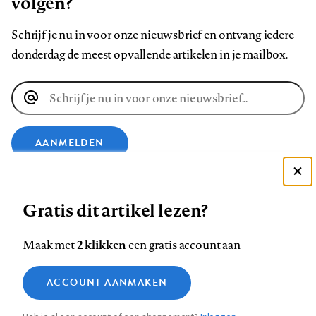
volgen?
Schrijf je nu in voor onze nieuwsbrief en ontvang iedere
donderdag de meest opvallende artikelen in je mailbox.
E-
mailadres
AANMELDEN
Deze site gebruikt cookies
VOLG ONS OP
Gratis dit artikel lezen?
Zie onze cookie policy
ACCEPTEER AANBEVOLEN INSTELLINGEN
Volg
Volg
Volg
Volg
Volg
Volg
2 klikken
Maak met
een gratis account aan
ons
ons
ons
ons
ons
ons
Functionele cookies
op
op
op
op
op
op
Contact
Colofon
Disclaimer
Privacy
About us
ACCOUNT AANMAKEN
Medische vragen verdienen
Sluiten
Footer
Analytische cookies
Facebook
LinkedIn
Bluesky
Instagram
YouTube
Pinterest
betrouwbare antwoorden