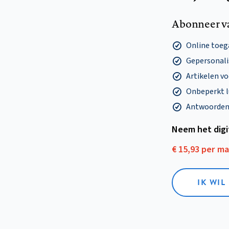
Abonneer v
Online toega
Gepersonalis
Artikelen v
Onbeperkt l
Antwoorden o
Neem het dig
€ 15,93 per m
IK WIL