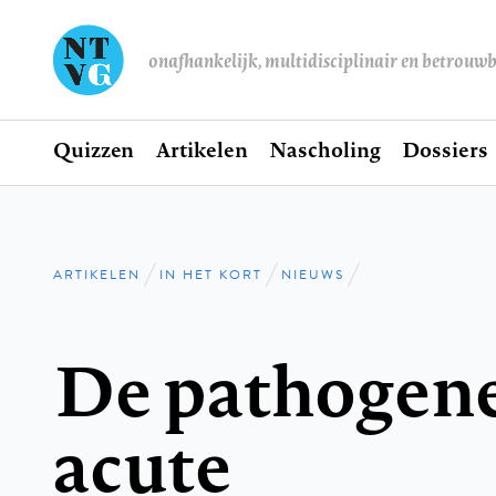
onafhankelijk, multidisciplinair en betrouw
Home
Quizzen
Artikelen
Nascholing
Dossiers
Hoofdnavigatie
ARTIKELEN
IN HET KORT
NIEUWS
Kruimelpad
De pathogene
acute