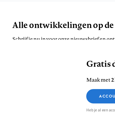
Alle ontwikkelingen op de
Schrijf je nu in voor onze nieuwsbrief en o
de meest opvallende artikelen in je mailbox.
Gratis d
E-
Maak met
2
mailadres
Functionele cookies
ACCOU
Analytische cookies
Marketing cookies
Contact
Colofon
Di
Heb je al een a