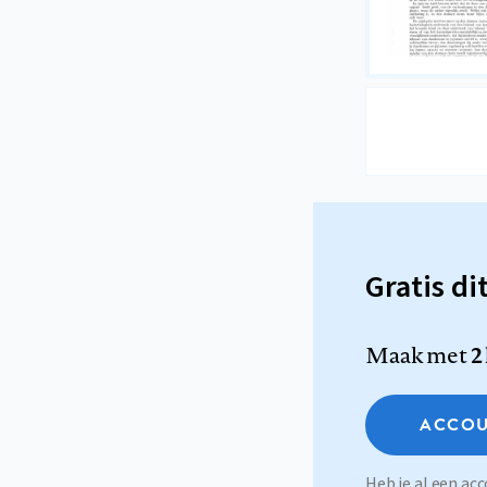
Gratis di
Maak met
2
ACCOU
Heb je al een a