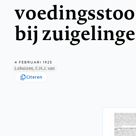
voedingsstoo
bij zuigeling
4 FEBRUARI 1925
Lohuizen, C.H.J. van
Citeren