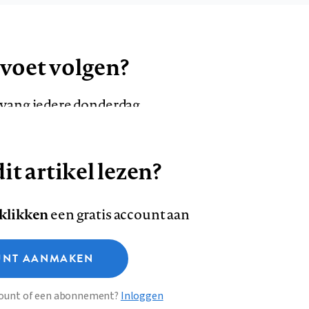
 voet volgen?
ntvang iedere donderdag
it artikel lezen?
VOLG ONS OP
AANMELDEN
Volg
Volg
 klikken
een gratis account aan
ons
ons
Deze site gebruikt cookies
op
op
NT AANMAKEN
Facebook
LinkedI
sclaimer
Privacy
About us
ccount of een abonnement?
Inloggen