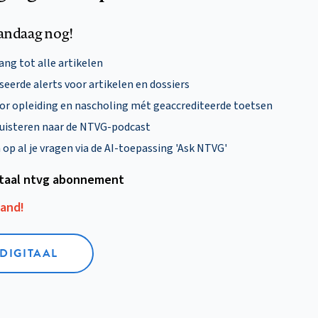
andaag nog!
ng tot alle artikelen
eerde alerts voor artikelen en dossiers
oor opleiding en nascholing mét geaccrediteerde toetsen
uisteren naar de NTVG-podcast
p al je vragen via de AI-toepassing 'Ask NTVG'
itaal ntvg abonnement
aand!
 DIGITAAL