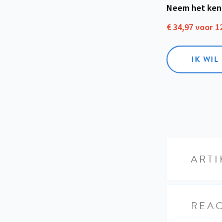
Neem het ken
€ 34,97 voor 
IK WI
ARTI
REAC