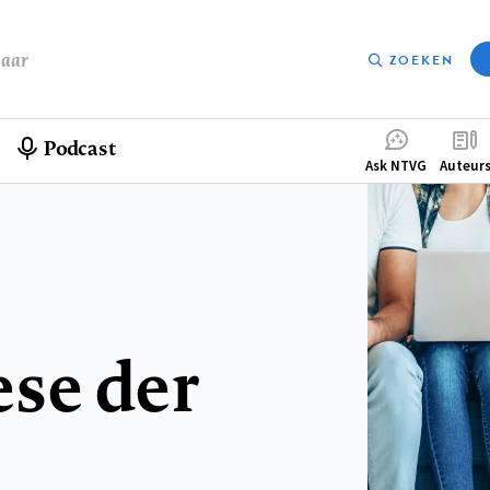
baar
ZOEKEN
Podcast
Compleme
Ask NTVG
Auteur
menu
se der