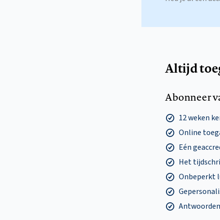
Altijd to
Abonneer v
12 weken k
Online toega
Eén geaccre
Het tijdschri
Onbeperkt l
Gepersonalis
Antwoorden o