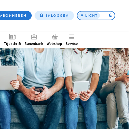
ABONNEREN
INLOGGEN
LICHT
Top
nav
ntair
s
Tijdschrift
Banenbank
Webshop
Service