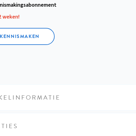
nismakings­abonnement
12 weken!
L KENNISMAKEN
KELINFORMATIE
TIES