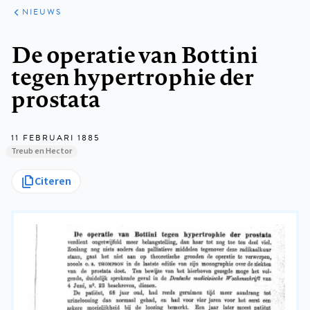
ARTIKELEN
HET
NIEUWS
KORT
Kruimelpad
De operatie van Bottini
tegen hypertrophie der
prostata
11 FEBRUARI 1885
Treub en Hector
Citeren