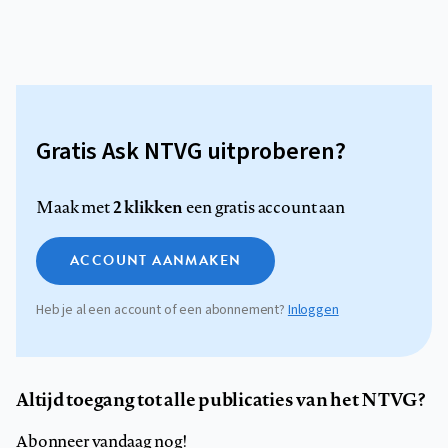
Gratis Ask NTVG uitproberen?
2 klikken
Maak met
een gratis account aan
ACCOUNT AANMAKEN
Heb je al een account of een abonnement?
Inloggen
Altijd toegang tot alle publicaties van het NTVG?
Abonneer vandaag nog!