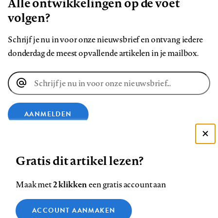
Alle ontwikkelingen op de voet
volgen?
Schrijf je nu in voor onze nieuwsbrief en ontvang iedere
donderdag de meest opvallende artikelen in je mailbox.
E-
mailadres
AANMELDEN
Deze site gebruikt cookies
VOLG ONS OP
Gratis dit artikel lezen?
Zie onze cookie policy
ACCEPTEER AANBEVOLEN INSTELLINGEN
Volg
Volg
Volg
Volg
Volg
Volg
2 klikken
Maak met
een gratis account aan
ons
ons
ons
ons
ons
ons
Functionele cookies
op
op
op
op
op
op
Contact
Colofon
Disclaimer
Privacy
About us
ACCOUNT AANMAKEN
Medische vragen verdienen
Sluiten