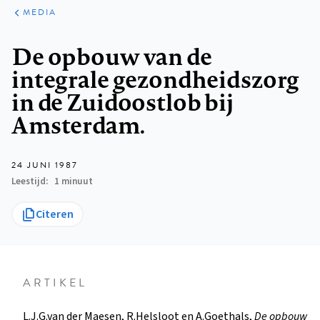
ARTIKELEN
VARIA
MEDIA
Kruimelpad
De opbouw van de
integrale gezondheidszorg
in de Zuidoostlob bij
Amsterdam.
24 JUNI 1987
Leestijd
1 minuut
Citeren
ARTIKEL
L.J.G.van der Maesen, R.Helsloot en A.Goethals,
De opbouw