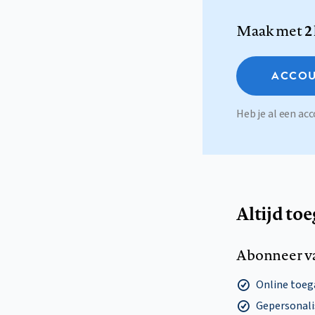
Maak met
2
ACCOU
Heb je al een a
Altijd to
Abonneer v
Online toega
Gepersonalis