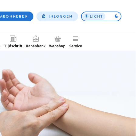
ABONNEREN
INLOGGEN
LICHT
Top
nav
ntair
s
Tijdschrift
Banenbank
Webshop
Service