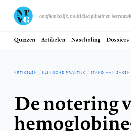
onafhankelijk, multidisciplinair en betrouw
Home
Quizzen
Artikelen
Nascholing
Dossiers
Hoofdnavigatie
ARTIKELEN
KLINISCHE PRAKTIJK
STAND VAN ZAKEN
Kruimelpad
De notering v
hemoglobine