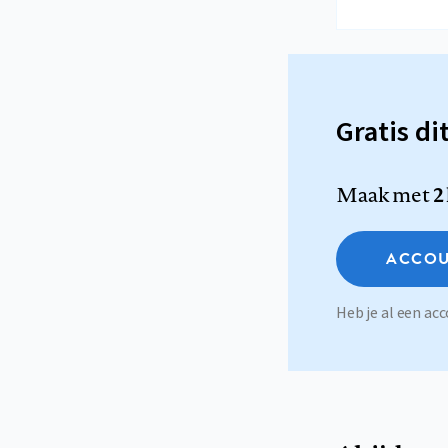
Gratis di
Maak met
2
ACCOU
Heb je al een a