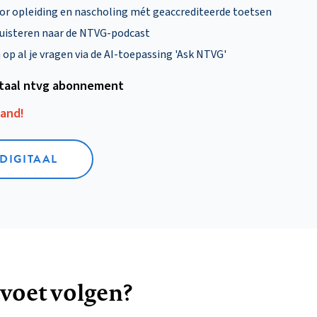
oor opleiding en nascholing mét geaccrediteerde toetsen
uisteren naar de NTVG-podcast
p al je vragen via de AI-toepassing 'Ask NTVG'
itaal ntvg abonnement
aand!
 DIGITAAL
 voet volgen?