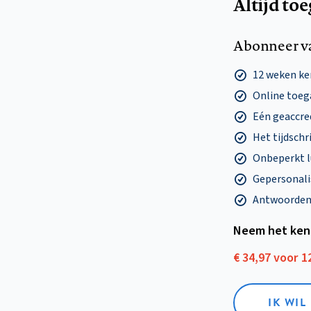
Altijd to
Abonneer v
12 weken k
Online toega
Eén geaccre
Het tijdschri
Onbeperkt l
Gepersonalis
Antwoorden o
Neem het ken
€ 34,97 voor 
IK WI