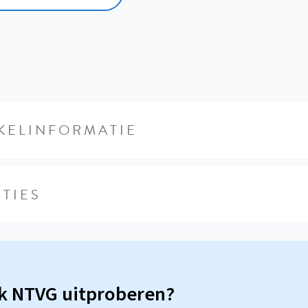
KELINFORMATIE
TIES
sk NTVG uitproberen?