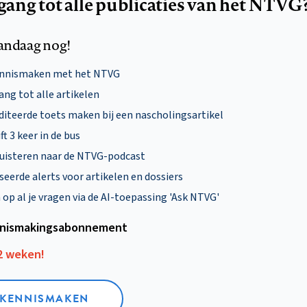
egang tot alle publicaties van het NTVG
andaag nog!
ennismaken met het NTVG
ng tot alle artikelen
diteerde toets maken bij een nascholingsartikel
ft 3 keer in de bus
uisteren naar de NTVG-podcast
eerde alerts voor artikelen en dossiers
p al je vragen via de AI-toepassing 'Ask NTVG'
nismakings­abonnement
12 weken!
L KENNISMAKEN