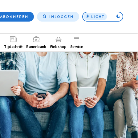
ABONNEREN
INLOGGEN
LICHT
Top
nav
ntair
s
Tijdschrift
Banenbank
Webshop
Service