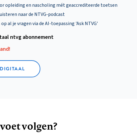
oor opleiding en nascholing mét geaccrediteerde toetsen
uisteren naar de NTVG-podcast
p al je vragen via de AI-toepassing 'Ask NTVG'
itaal ntvg abonnement
aand!
 DIGITAAL
 voet volgen?