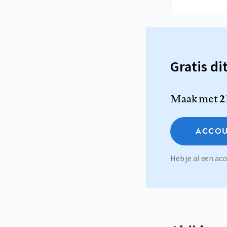
Gratis di
Maak met
2
ACCOU
Heb je al een a