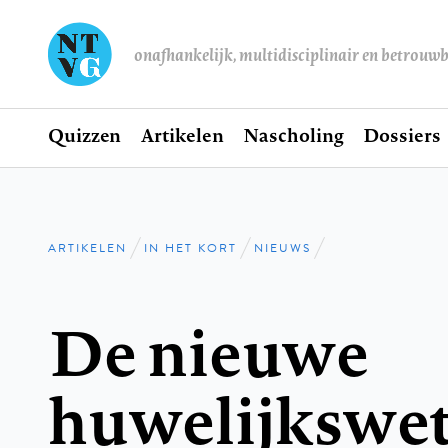
onafhankelijk, multidisciplinair en betrouw
Home
Quizzen
Artikelen
Nascholing
Dossiers
Hoofdnavigatie
ARTIKELEN
IN HET KORT
NIEUWS
Kruimelpad
De nieuwe
huwelijkswe