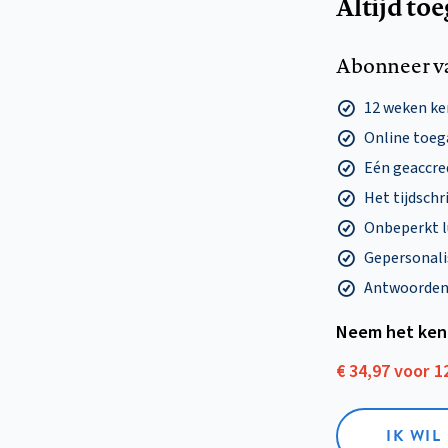
Altijd to
Abonneer v
12 weken k
Online toega
Eén geaccre
Het tijdschri
Onbeperkt l
Gepersonalis
Antwoorden o
Neem het ken
€ 34,97 voor 
IK WI