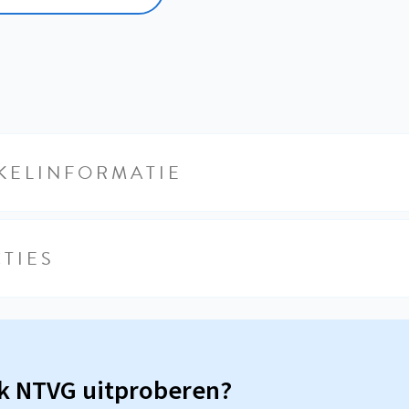
KELINFORMATIE
TIES
sk NTVG uitproberen?