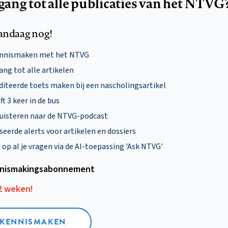
egang tot alle publicaties van het NTVG
andaag nog!
ennismaken met het NTVG
ng tot alle artikelen
diteerde toets maken bij een nascholingsartikel
ft 3 keer in de bus
uisteren naar de NTVG-podcast
eerde alerts voor artikelen en dossiers
p al je vragen via de AI-toepassing 'Ask NTVG'
nismakings­abonnement
12 weken!
L KENNISMAKEN