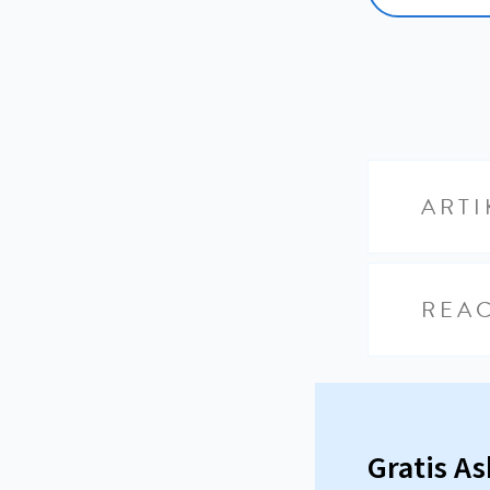
ARTI
REAC
Gratis A