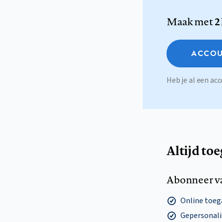
Maak met
2
ACCOU
Heb je al een a
Altijd to
Abonneer v
Online toega
Gepersonalis