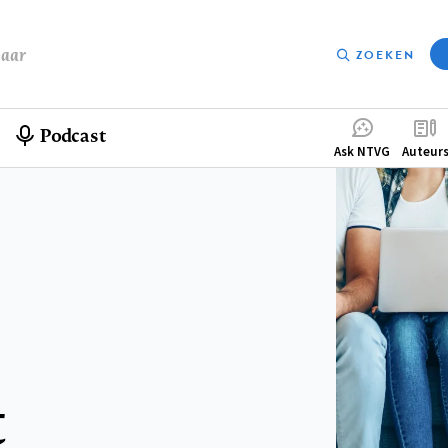
baar
ZOEKEN
Podcast
Compleme
Ask NTVG
Auteur
menu
t