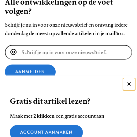
Alle ontwikkelingen op de voet
volgen?
Schrijf je nu in voor onze nieuwsbrief en ontvang iedere
donderdag de meest opvallende artikelen in je mailbox.
E-
mailadres
AANMELDEN
Deze site gebruikt cookies
VOLG ONS OP
Gratis dit artikel lezen?
Zie onze cookie policy
ACCEPTEER AANBEVOLEN INSTELLINGEN
Volg
Volg
Volg
Volg
Volg
Volg
2 klikken
Maak met
een gratis account aan
ons
ons
ons
ons
ons
ons
Functionele cookies
op
op
op
op
op
op
Contact
Colofon
Disclaimer
Privacy
About us
ACCOUNT AANMAKEN
Medische vragen verdienen
Sluiten