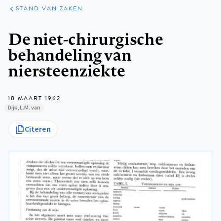
KLINISCHE
ARTIKELEN
PRAKTIJK
STAND VAN ZAKEN
Kruimelpad
De niet-chirurgische
behandeling van
niersteenziekte
18 MAART 1962
Dijk, L.M. van
Citeren