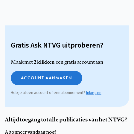
Gratis Ask NTVG uitproberen?
2 klikken
Maak met
een gratis account aan
ACCOUNT AANMAKEN
Heb je al een account of een abonnement?
Inloggen
Altijd toegang tot alle publicaties van het NTVG?
Abonneer vandaag nog!