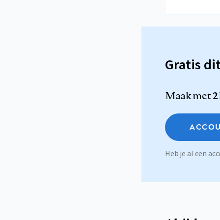
Gratis di
Maak met
2
ACCOU
Heb je al een a