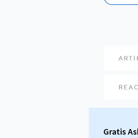
ARTI
REAC
Gratis A