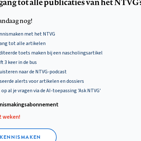
egang tot alle publicaties van het NTVG
andaag nog!
ennismaken met het NTVG
ng tot alle artikelen
diteerde toets maken bij een nascholingsartikel
ft 3 keer in de bus
uisteren naar de NTVG-podcast
eerde alerts voor artikelen en dossiers
p al je vragen via de AI-toepassing 'Ask NTVG'
nismakings­abonnement
12 weken!
L KENNISMAKEN