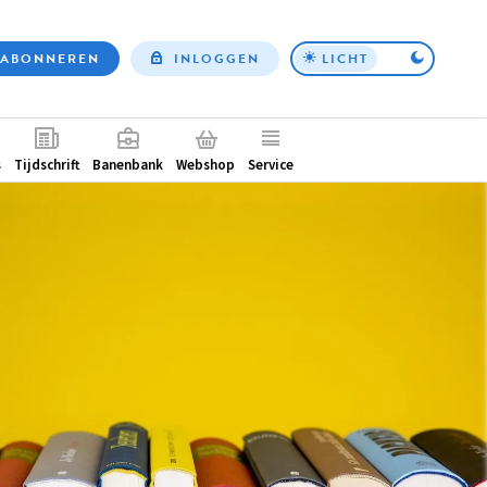
ABONNEREN
INLOGGEN
LICHT
Top
nav
ntair
s
Tijdschrift
Banenbank
Webshop
Service