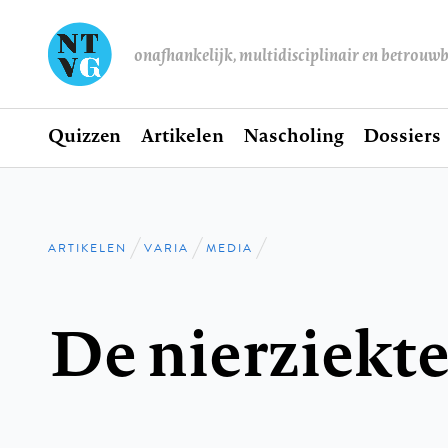
onafhankelijk, multidisciplinair en betrouw
Home
Quizzen
Artikelen
Nascholing
Dossiers
Hoofdnavigatie
ARTIKELEN
VARIA
MEDIA
Kruimelpad
De nierziekt