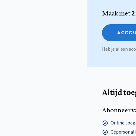
Maak met
2
ACCOU
Heb je al een a
Altijd to
Abonneer v
Online toega
Gepersonalis