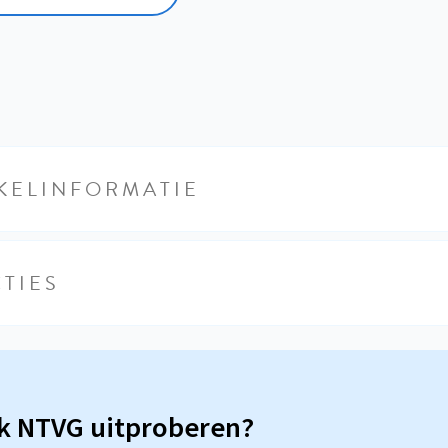
KELINFORMATIE
TIES
sk NTVG uitproberen?