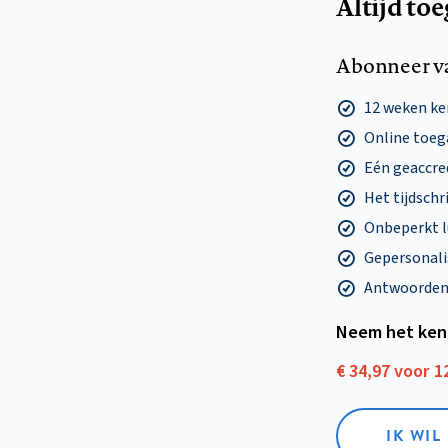
Altijd to
Abonneer v
12 weken k
Online toega
Eén geaccre
Het tijdschri
Onbeperkt l
Gepersonalis
Antwoorden o
Neem het ken
€ 34,97 voor 
IK WI