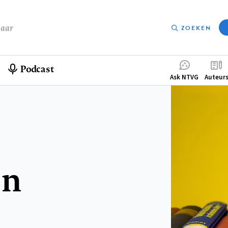
baar
ZOEKEN
Podcast
Compleme
Ask NTVG
Auteur
menu
en