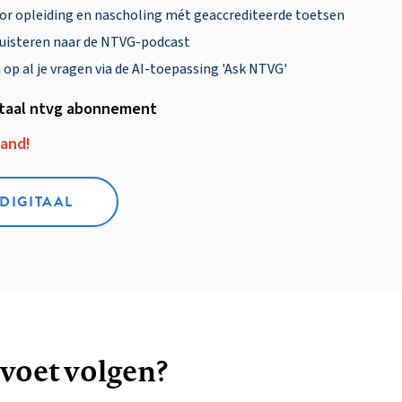
oor opleiding en nascholing mét geaccrediteerde toetsen
uisteren naar de NTVG-podcast
p al je vragen via de AI-toepassing 'Ask NTVG'
itaal ntvg abonnement
aand!
 DIGITAAL
 voet volgen?