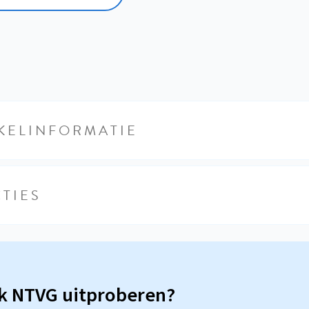
KELINFORMATIE
TIES
sk NTVG uitproberen?