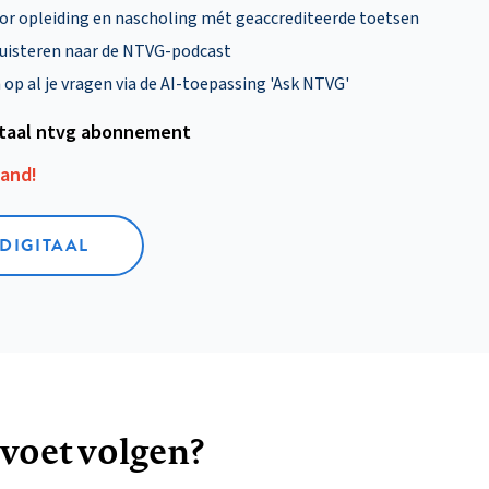
oor opleiding en nascholing mét geaccrediteerde toetsen
uisteren naar de NTVG-podcast
p al je vragen via de AI-toepassing 'Ask NTVG'
itaal ntvg abonnement
aand!
 DIGITAAL
 voet volgen?