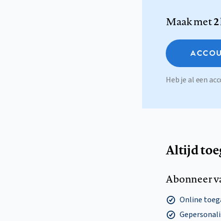
Maak met
2
ACCOU
Heb je al een a
Altijd to
Abonneer v
Online toega
Gepersonalis