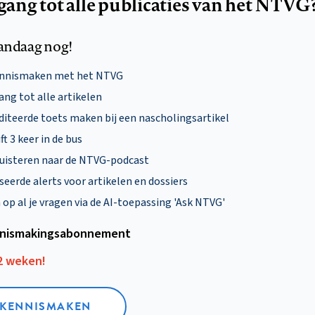
egang tot alle publicaties van het NTVG
andaag nog!
ennismaken met het NTVG
ng tot alle artikelen
diteerde toets maken bij een nascholingsartikel
ft 3 keer in de bus
uisteren naar de NTVG-podcast
eerde alerts voor artikelen en dossiers
p al je vragen via de AI-toepassing 'Ask NTVG'
nismakings­abonnement
12 weken!
L KENNISMAKEN