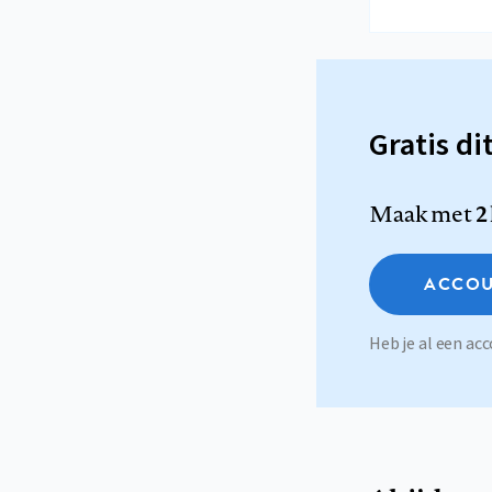
Gratis di
Maak met
2
ACCOU
Heb je al een a