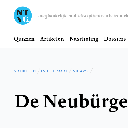
onafhankelijk, multidisciplinair en betrouw
Home
Quizzen
Artikelen
Nascholing
Dossiers
Hoofdnavigatie
ARTIKELEN
IN HET KORT
NIEUWS
Kruimelpad
De Neubürger