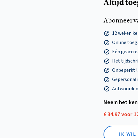
Altijd to
Abonneer v
12 weken k
Online toega
Eén geaccre
Het tijdschri
Onbeperkt l
Gepersonalis
Antwoorden o
Neem het ken
€ 34,97 voor 
IK WI