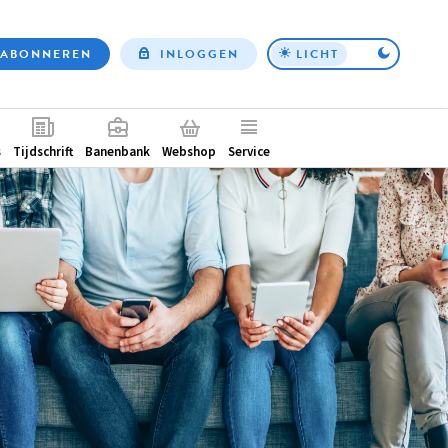
ABONNEREN
INLOGGEN
LICHT
Top
nav
ntair
s
Tijdschrift
Banenbank
Webshop
Service