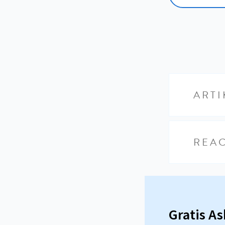
ARTI
REAC
Gratis A