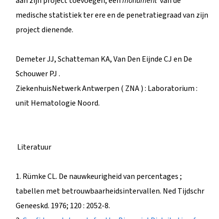
aan zijn project toevoegen, een
monument
van de
medische statistiek ter ere en de penetratiegraad van zijn
project dienende.
Demeter JJ, Schatteman KA, Van Den Eijnde CJ en De
Schouwer PJ .
ZiekenhuisNetwerk Antwerpen ( ZNA ) : Laboratorium :
unit Hematologie Noord.
Literatuur
1. Rümke CL. De nauwkeurigheid van percentages ;
tabellen met betrouwbaarheidsintervallen. Ned Tijdschr
Geneeskd. 1976; 120 : 2052-8.