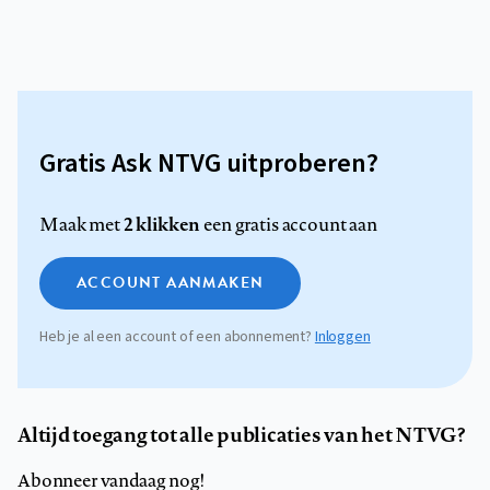
Gratis Ask NTVG uitproberen?
2 klikken
Maak met
een gratis account aan
ACCOUNT AANMAKEN
Heb je al een account of een abonnement?
Inloggen
Altijd toegang tot alle publicaties van het NTVG?
Abonneer vandaag nog!