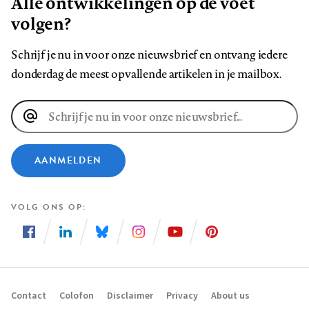
Alle ontwikkelingen op de voet
volgen?
Schrijf je nu in voor onze nieuwsbrief en ontvang iedere
donderdag de meest opvallende artikelen in je mailbox.
E-
mailadres
AANMELDEN
VOLG ONS OP
Volg
Volg
Volg
Volg
Volg
Volg
ons
ons
ons
ons
ons
ons
op
op
op
op
op
op
Contact
Colofon
Disclaimer
Privacy
About us