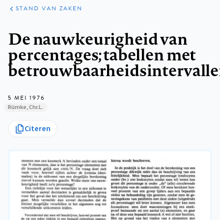
KLINISCHE
ARTIKELEN
PRAKTIJK
STAND VAN ZAKEN
Kruimelpad
De nauwkeurigheid van
percentages; tabellen met
betrouwbaarheidsintervall
5 MEI 1976
Rümke, Chr.L.
Citeren