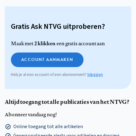
Gratis Ask NTVG uitproberen?
2 klikken
Maak met
een gratis account aan
ACCOUNT AANMAKEN
Heb je al een account of een abonnement?
Inloggen
Altijd toegang tot alle publicaties van het NTVG?
Abonneer vandaag nog!
Online toegang tot alle artikelen
Gepersonaliseerde alerts voor artikelen en dossiers