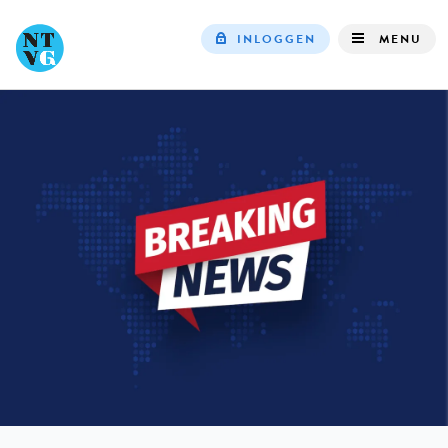
INLOGGEN
MENU
Top
navigation
IN