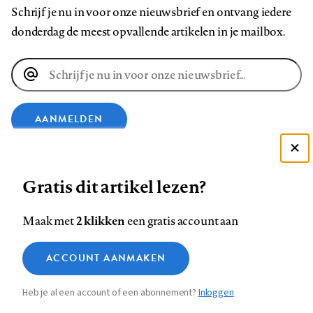
Schrijf je nu in voor onze nieuwsbrief en ontvang iedere
donderdag de meest opvallende artikelen in je mailbox.
E-
mailadres
AANMELDEN
VOLG ONS OP
Deze site gebruikt cookies
Gratis dit artikel lezen?
Zie onze cookie policy
ACCEPTEER AANBEVOLEN INSTELLINGEN
Volg
Volg
Volg
Volg
Volg
Volg
2 klikken
Maak met
een gratis account aan
ons
ons
ons
ons
ons
ons
Functionele cookies
op
op
op
op
op
op
Contact
Colofon
Disclaimer
Privacy
About us
ACCOUNT AANMAKEN
Medische vragen verdienen
Sluiten
Footer
Analytische cookies
Facebook
LinkedIn
Bluesky
Instagram
YouTube
Pinterest
betrouwbare antwoorden
Heb je al een account of een abonnement?
Inloggen
Marketing cookies
navigation
STEL ZE NU AAN ASK NTVG