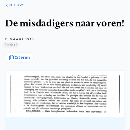
ARTIKELEN
HET
NIEUWS
KORT
Kruimelpad
De misdadigers naar voren!
11 MAART 1918
Pinkhof
Citeren