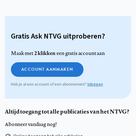
Gratis Ask NTVG uitproberen?
2 klikken
Maak met
een gratis account aan
ACCOUNT AANMAKEN
Heb je al een account of een abonnement?
Inloggen
Altijd toegang tot alle publicaties van het NTVG?
Abonneer vandaag nog!