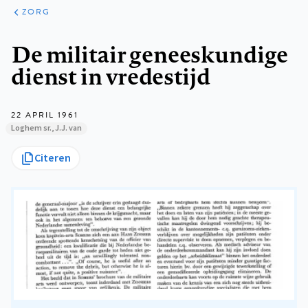
ARTIKELEN
PERSPECTIEF
ZORG
Kruimelpad
De militair geneeskundige
dienst in vredestijd
22 APRIL 1961
Loghem sr., J.J. van
Citeren