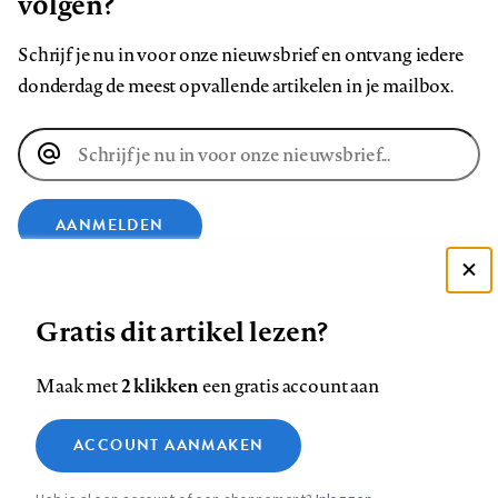
volgen?
Schrijf je nu in voor onze nieuwsbrief en ontvang iedere
donderdag de meest opvallende artikelen in je mailbox.
E-
mailadres
AANMELDEN
Deze site gebruikt cookies
VOLG ONS OP
Gratis dit artikel lezen?
Zie onze cookie policy
ACCEPTEER AANBEVOLEN INSTELLINGEN
Volg
Volg
Volg
Volg
Volg
Volg
2 klikken
Maak met
een gratis account aan
ons
ons
ons
ons
ons
ons
Functionele cookies
op
op
op
op
op
op
Contact
Colofon
Disclaimer
Privacy
About us
ACCOUNT AANMAKEN
Medische vragen verdienen
Sluiten
Footer
Analytische cookies
Facebook
LinkedIn
Bluesky
Instagram
YouTube
Pinterest
betrouwbare antwoorden