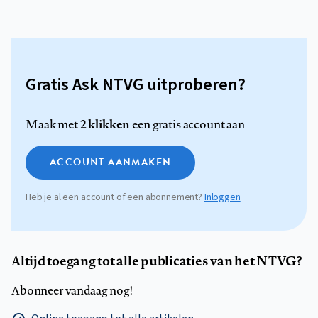
Gratis Ask NTVG uitproberen?
2 klikken
Maak met
een gratis account aan
ACCOUNT AANMAKEN
Heb je al een account of een abonnement?
Inloggen
Altijd toegang tot alle publicaties van het NTVG?
Abonneer vandaag nog!