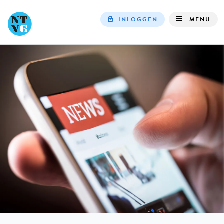
INLOGGEN
MENU
Top
navigation
IN