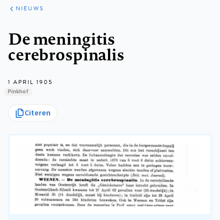
ARTIKELEN
HET
NIEUWS
KORT
Kruimelpad
De meningitis
cerebrospinalis
1 APRIL 1905
Pinkhof
Citeren