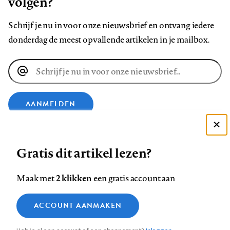
volgen?
Schrijf je nu in voor onze nieuwsbrief en ontvang iedere
donderdag de meest opvallende artikelen in je mailbox.
E-
mailadres
AANMELDEN
Deze site gebruikt cookies
VOLG ONS OP
Gratis dit artikel lezen?
Zie onze cookie policy
ACCEPTEER AANBEVOLEN INSTELLINGEN
Volg
Volg
Volg
Volg
Volg
Volg
2 klikken
Maak met
een gratis account aan
ons
ons
ons
ons
ons
ons
Functionele cookies
op
op
op
op
op
op
Contact
Colofon
Disclaimer
Privacy
About us
ACCOUNT AANMAKEN
Medische vragen verdienen
Sluiten
Footer
Analytische cookies
Facebook
LinkedIn
Bluesky
Instagram
YouTube
Pinterest
betrouwbare antwoorden