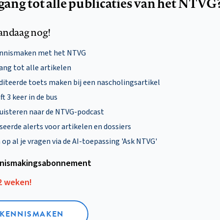
egang tot alle publicaties van het NTVG
andaag nog!
ennismaken met het NTVG
ng tot alle artikelen
diteerde toets maken bij een nascholingsartikel
ft 3 keer in de bus
uisteren naar de NTVG-podcast
eerde alerts voor artikelen en dossiers
p al je vragen via de AI-toepassing 'Ask NTVG'
nismakings­abonnement
12 weken!
L KENNISMAKEN