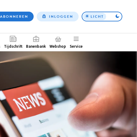
ABONNEREN
INLOGGEN
LICHT
Top
nav
ntair
s
Tijdschrift
Banenbank
Webshop
Service