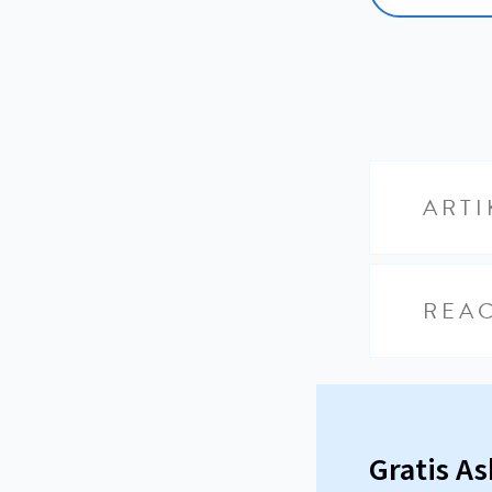
ARTI
REAC
Gratis A