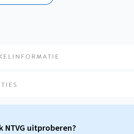
KELINFORMATIE
TIES
sk NTVG uitproberen?