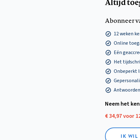
Altijd to
Abonneer v
12 weken k
Online toega
Eén geaccre
Het tijdschri
Onbeperkt l
Gepersonalis
Antwoorden o
Neem het ken
€ 34,97 voor 
IK WI