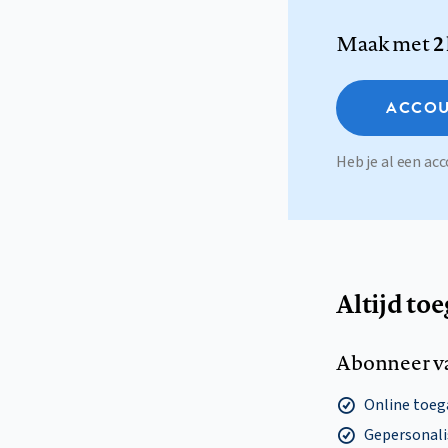
Maak met
2
ACCOU
Heb je al een a
Altijd to
Abonneer v
Online toega
Gepersonalis