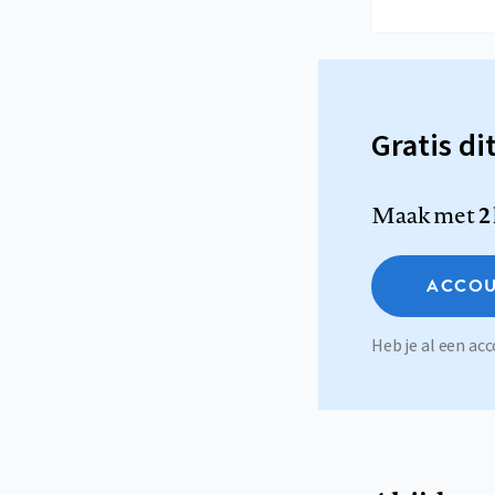
Gratis di
Maak met
2
ACCOU
Heb je al een a