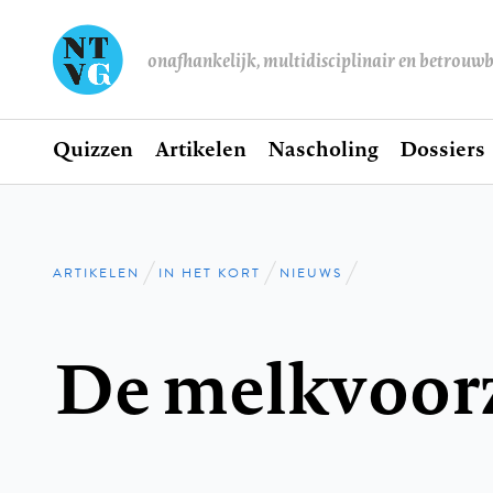
onafhankelijk, multidisciplinair en betrouw
Home
Quizzen
Artikelen
Nascholing
Dossiers
Hoofdnavigatie
ARTIKELEN
IN HET KORT
NIEUWS
Kruimelpad
De melkvoor