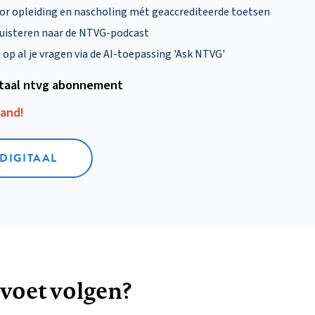
oor opleiding en nascholing mét geaccrediteerde toetsen
uisteren naar de NTVG-podcast
p al je vragen via de AI-toepassing 'Ask NTVG'
itaal ntvg abonnement
aand!
 DIGITAAL
 voet volgen?