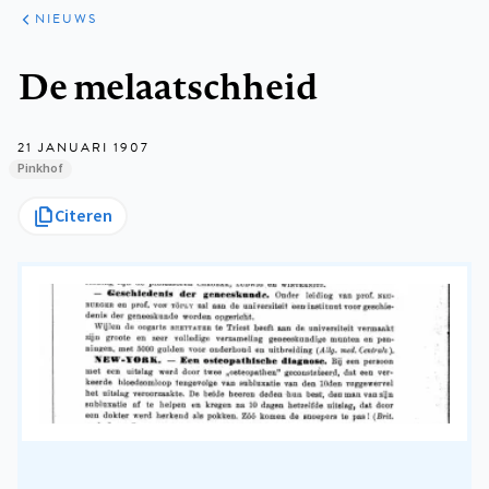
ARTIKELEN
HET
NIEUWS
KORT
Kruimelpad
De melaatschheid
21 JANUARI 1907
Pinkhof
Citeren