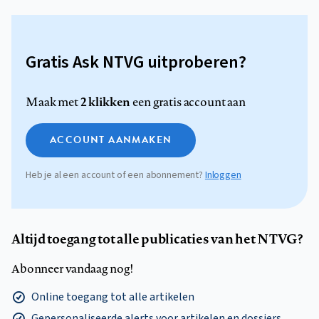
Gratis Ask NTVG uitproberen?
2 klikken
Maak met
een gratis account aan
ACCOUNT AANMAKEN
Heb je al een account of een abonnement?
Inloggen
Altijd toegang tot alle publicaties van het NTVG?
Abonneer vandaag nog!
Online toegang tot alle artikelen
Gepersonaliseerde alerts voor artikelen en dossiers