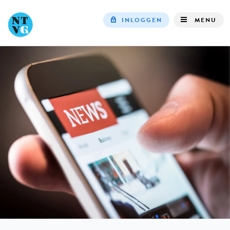
INLOGGEN
MENU
Top
navigation
IN