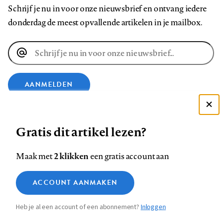
Schrijf je nu in voor onze nieuwsbrief en ontvang iedere
donderdag de meest opvallende artikelen in je mailbox.
E-
mailadres
AANMELDEN
Deze site gebruikt cookies
VOLG ONS OP
Gratis dit artikel lezen?
Zie onze cookie policy
ACCEPTEER AANBEVOLEN INSTELLINGEN
Volg
Volg
Volg
Volg
Volg
Volg
2 klikken
Maak met
een gratis account aan
ons
ons
ons
ons
ons
ons
Functionele cookies
op
op
op
op
op
op
Contact
Colofon
Disclaimer
Privacy
About us
ACCOUNT AANMAKEN
Medische vragen verdienen
Sluiten
Footer
Analytische cookies
Facebook
LinkedIn
Bluesky
Instagram
YouTube
Pinterest
betrouwbare antwoorden
Heb je al een account of een abonnement?
Inloggen
Marketing cookies
navigation
STEL ZE NU AAN ASK NTVG