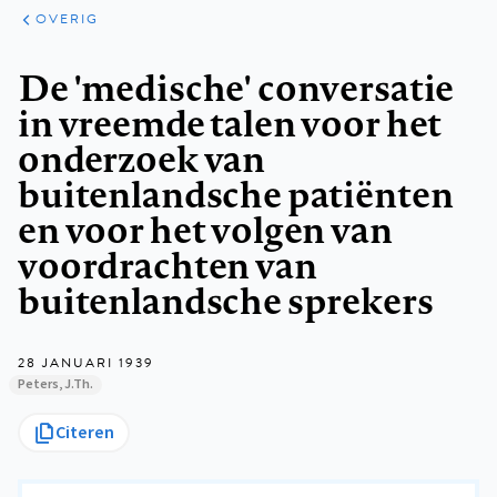
ARTIKELEN
OVERIG
OVERIG
Kruimelpad
De 'medische' conversatie
in vreemde talen voor het
onderzoek van
buitenlandsche patiënten
en voor het volgen van
voordrachten van
buitenlandsche sprekers
28 JANUARI 1939
Peters, J.Th.
Citeren