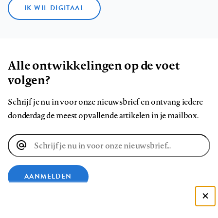
IK WIL DIGITAAL
Alle ontwikkelingen op de voet
volgen?
Schrijf je nu in voor onze nieuwsbrief en ontvang iedere
donderdag de meest opvallende artikelen in je mailbox.
E-
mailadres
AANMELDEN
Deze site gebruikt cookies
VOLG ONS OP