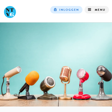
INLOGGEN
MENU
Top
navigation
IN