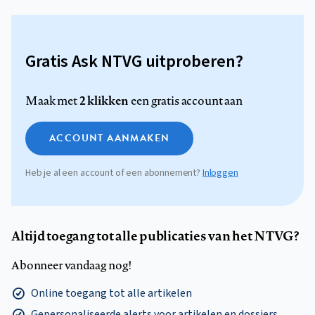
Gratis Ask NTVG uitproberen?
2 klikken
Maak met
een gratis account aan
ACCOUNT AANMAKEN
Heb je al een account of een abonnement?
Inloggen
Altijd toegang tot alle publicaties van het NTVG?
Abonneer vandaag nog!
Online toegang tot alle artikelen
Gepersonaliseerde alerts voor artikelen en dossiers