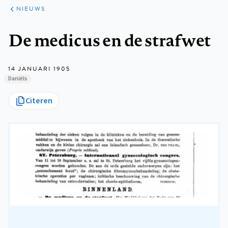
ARTIKELEN
HET
NIEUWS
KORT
Kruimelpad
De medicus en de strafwet
14 JANUARI 1905
Daniëls
Citeren