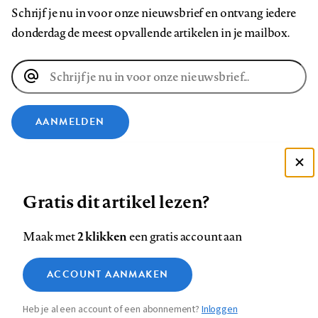
Schrijf je nu in voor onze nieuwsbrief en ontvang iedere
donderdag de meest opvallende artikelen in je mailbox.
E-
mailadres
AANMELDEN
VOLG ONS OP
Deze site gebruikt cookies
Gratis dit artikel lezen?
Zie onze cookie policy
Volg
Volg
Volg
Volg
Volg
Volg
ACCEPTEER AANBEVOLEN INSTELLINGEN
ons
ons
2 klikken
ons
ons
ons
ons
Maak met
een gratis account aan
op
op
op
op
op
op
Contact
Colofon
Disclaimer
Privacy
About us
Functionele cookies
Footer
ACCOUNT AANMAKEN
Facebook
LinkedIn
Bluesky
Instagram
YouTube
Pinterest
Medische vragen verdienen
Sluiten
Analytische cookies
betrouwbare antwoorden
navigation
Heb je al een account of een abonnement?
Inloggen
Marketing cookies