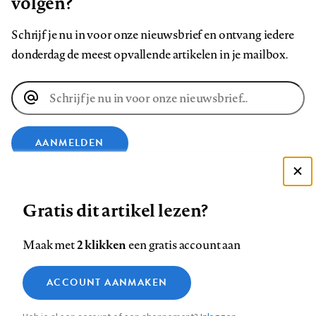
volgen?
Schrijf je nu in voor onze nieuwsbrief en ontvang iedere
donderdag de meest opvallende artikelen in je mailbox.
E-
mailadres
AANMELDEN
Deze site gebruikt cookies
VOLG ONS OP
Gratis dit artikel lezen?
Zie onze cookie policy
ACCEPTEER AANBEVOLEN INSTELLINGEN
Volg
Volg
Volg
Volg
Volg
Volg
2 klikken
Maak met
een gratis account aan
ons
ons
ons
ons
ons
ons
Functionele cookies
op
op
op
op
op
op
Contact
Colofon
Disclaimer
Privacy
About us
ACCOUNT AANMAKEN
Medische vragen verdienen
Sluiten
Footer
Analytische cookies
Facebook
LinkedIn
Bluesky
Instagram
YouTube
Pinterest
betrouwbare antwoorden