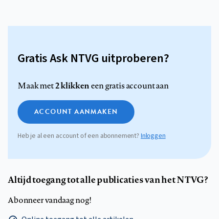
Gratis Ask NTVG uitproberen?
2 klikken
Maak met
een gratis account aan
ACCOUNT AANMAKEN
Heb je al een account of een abonnement?
Inloggen
Altijd toegang tot alle publicaties van het NTVG?
Abonneer vandaag nog!