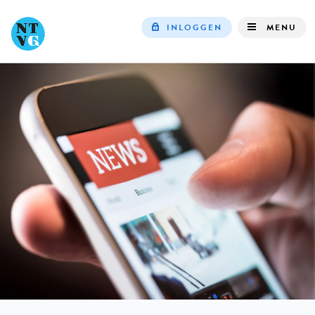
INLOGGEN
MENU
Top
navigation
IN