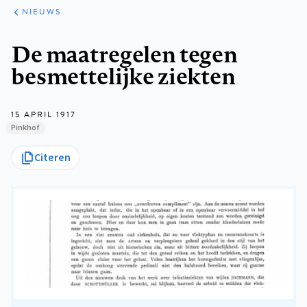
ARTIKELEN
HET
NIEUWS
KORT
Kruimelpad
De maatregelen tegen
besmettelijke ziekten
15 APRIL 1917
Pinkhof
Citeren