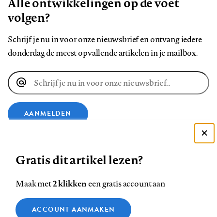
Alle ontwikkelingen op de voet
volgen?
Schrijf je nu in voor onze nieuwsbrief en ontvang iedere
donderdag de meest opvallende artikelen in je mailbox.
E-
mailadres
AANMELDEN
Deze site gebruikt cookies
VOLG ONS OP
Gratis dit artikel lezen?
Zie onze cookie policy
ACCEPTEER AANBEVOLEN INSTELLINGEN
Volg
Volg
Volg
Volg
Volg
Volg
2 klikken
Maak met
een gratis account aan
ons
ons
ons
ons
ons
ons
Functionele cookies
op
op
op
op
op
op
Contact
Colofon
Disclaimer
Privacy
About us
ACCOUNT AANMAKEN
Medische vragen verdienen
Sluiten