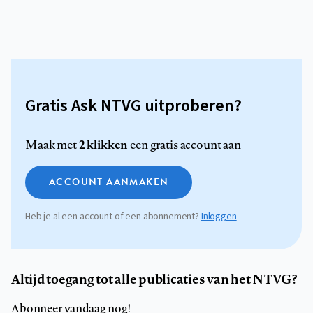
Gratis Ask NTVG uitproberen?
2 klikken
Maak met
een gratis account aan
ACCOUNT AANMAKEN
Heb je al een account of een abonnement?
Inloggen
Altijd toegang tot alle publicaties van het NTVG?
Abonneer vandaag nog!