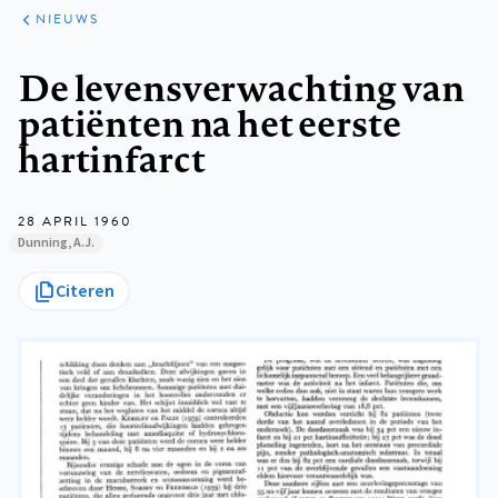
ARTIKELEN
HET
NIEUWS
KORT
Kruimelpad
De levensverwachting van
patiënten na het eerste
hartinfarct
28 APRIL 1960
Dunning, A.J.
Citeren