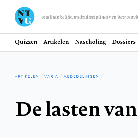
onafhankelijk, multidisciplinair en betrouw
Home
Quizzen
Artikelen
Nascholing
Dossiers
Hoofdnavigatie
ARTIKELEN
VARIA
MEDEDELINGEN
Kruimelpad
De lasten van