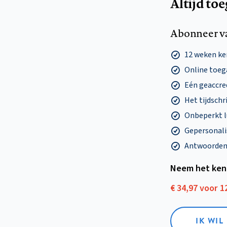
Altijd to
Abonneer v
12 weken k
Online toega
Eén geaccre
Het tijdschri
Onbeperkt l
Gepersonalis
Antwoorden o
Neem het ken
€ 34,97 voor 
IK WI