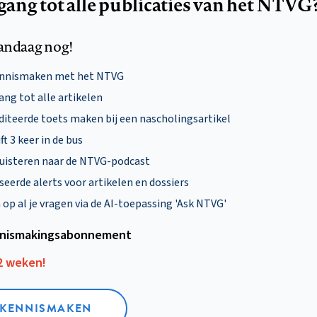
egang tot alle publicaties van het NTVG
andaag nog!
ennismaken met het NTVG
ng tot alle artikelen
diteerde toets maken bij een nascholingsartikel
ft 3 keer in de bus
uisteren naar de NTVG-podcast
eerde alerts voor artikelen en dossiers
p al je vragen via de AI-toepassing 'Ask NTVG'
nismakings­abonnement
12 weken!
L KENNISMAKEN