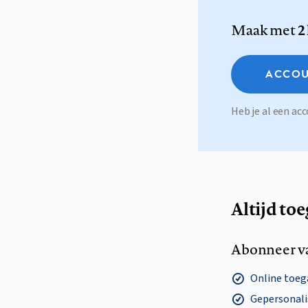
Maak met
2
ACCOU
Heb je al een a
Altijd to
Abonneer v
Online toega
Gepersonalis