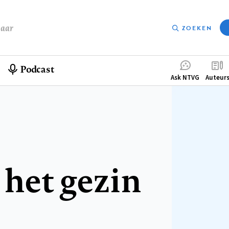
baar
ZOEKEN
Podcast
Compleme
Ask NTVG
Auteur
menu
 het gezin