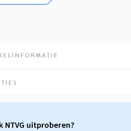
KELINFORMATIE
TIES
sk NTVG uitproberen?