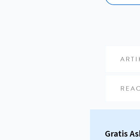
ARTI
REAC
Gratis A