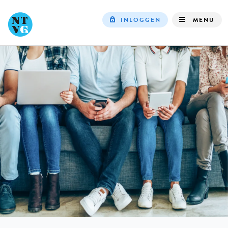
INLOGGEN
MENU
Top
navigation
IN