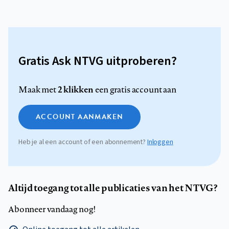
Gratis Ask NTVG uitproberen?
2 klikken
Maak met
een gratis account aan
ACCOUNT AANMAKEN
Heb je al een account of een abonnement?
Inloggen
Altijd toegang tot alle publicaties van het NTVG?
Abonneer vandaag nog!