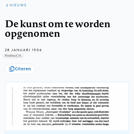
ARTIKELEN
HET
NIEUWS
KORT
Kruimelpad
De kunst om te worden
opgenomen
28 JANUARI 1906
Pinkhof, H.
Citeren