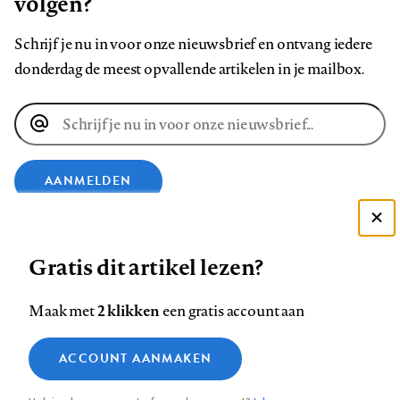
volgen?
Schrijf je nu in voor onze nieuwsbrief en ontvang iedere
donderdag de meest opvallende artikelen in je mailbox.
E-
mailadres
AANMELDEN
VOLG ONS OP
Deze site gebruikt cookies
Gratis dit artikel lezen?
Zie onze cookie policy
ACCEPTEER AANBEVOLEN INSTELLINGEN
Volg
Volg
Volg
Volg
Volg
Volg
2 klikken
Maak met
een gratis account aan
ons
ons
ons
ons
ons
ons
Functionele cookies
op
op
op
op
op
op
Contact
Colofon
Disclaimer
Privacy
About us
ACCOUNT AANMAKEN
Medische vragen verdienen
Sluiten
Footer
Analytische cookies
Facebook
LinkedIn
Bluesky
Instagram
YouTube
Pinterest
betrouwbare antwoorden