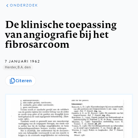
ARTIKELEN
ONDERZOEK
ONDERZOEK
Kruimelpad
De klinische toepassing
van angiografie bij het
fibrosarcoom
7 JANUARI 1962
Herder, B.A. den
Citeren