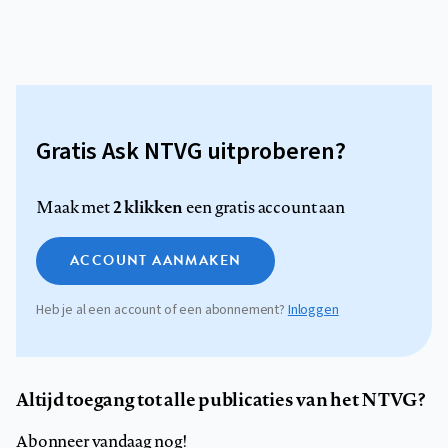
Gratis Ask NTVG uitproberen?
2 klikken
Maak met
een gratis account aan
ACCOUNT AANMAKEN
Heb je al een account of een abonnement?
Inloggen
Altijd toegang tot alle publicaties van het NTVG?
Abonneer vandaag nog!