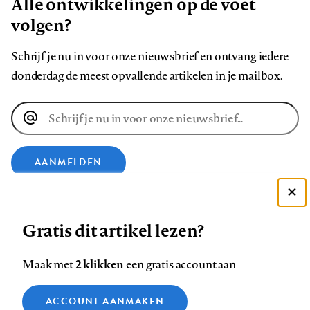
Alle ontwikkelingen op de voet
volgen?
Schrijf je nu in voor onze nieuwsbrief en ontvang iedere
donderdag de meest opvallende artikelen in je mailbox.
E-
mailadres
AANMELDEN
VOLG ONS OP
Deze site gebruikt cookies
Gratis dit artikel lezen?
Zie onze cookie policy
Volg
Volg
Volg
Volg
Volg
Volg
ACCEPTEER AANBEVOLEN INSTELLINGEN
2 klikken
Maak met
een gratis account aan
ons
ons
ons
ons
ons
ons
Functionele cookies
op
op
op
op
op
op
Contact
Colofon
Disclaimer
Privacy
About us
ACCOUNT AANMAKEN