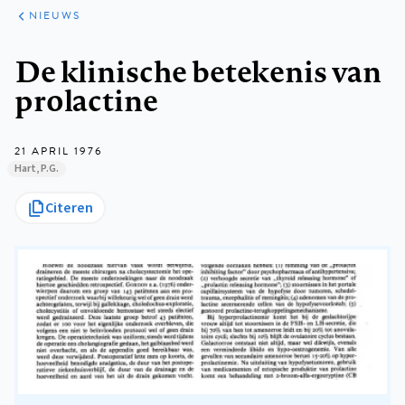
ARTIKELEN
HET
NIEUWS
KORT
Kruimelpad
De klinische betekenis van
prolactine
21 APRIL 1976
Hart, P.G.
Citeren