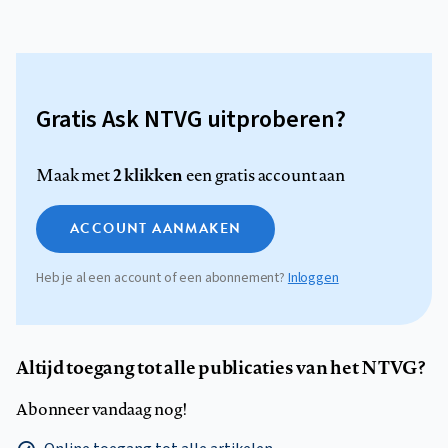
Gratis Ask NTVG uitproberen?
2 klikken
Maak met
een gratis account aan
ACCOUNT AANMAKEN
Heb je al een account of een abonnement?
Inloggen
Altijd toegang tot alle publicaties van het NTVG?
Abonneer vandaag nog!