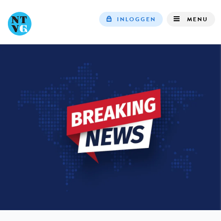
INLOGGEN
MENU
Top
navigation
IN