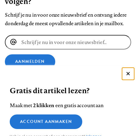
volgen?
Schrijf je nu in voor onze nieuwsbrief en ontvang iedere
donderdag de meest opvallende artikelen in je mailbox.
E-
mailadres
AANMELDEN
Deze site gebruikt cookies
VOLG ONS OP
Gratis dit artikel lezen?
Zie onze cookie policy
ACCEPTEER AANBEVOLEN INSTELLINGEN
Volg
Volg
Volg
Volg
Volg
Volg
2 klikken
Maak met
een gratis account aan
ons
ons
ons
ons
ons
ons
Functionele cookies
op
op
op
op
op
op
Contact
Colofon
Disclaimer
Privacy
About us
ACCOUNT AANMAKEN
Medische vragen verdienen
Sluiten
Footer
Analytische cookies
Facebook
LinkedIn
Bluesky
Instagram
YouTube
Pinterest
betrouwbare antwoorden