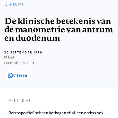
ARTIKELEN
HET
NIEUWS
KORT
Kruimelpad
De klinische betekenis van
de manometrie van antrum
en duodenum
30 SEPTEMBER 1999
W. Hart
Leestijd
1 minuut
Citeren
ARTIKEL
Retrospectief hebben Verhagen et al. een onderzoek