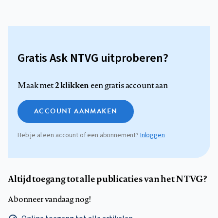
Gratis Ask NTVG uitproberen?
2 klikken
Maak met
een gratis account aan
ACCOUNT AANMAKEN
Heb je al een account of een abonnement?
Inloggen
Altijd toegang tot alle publicaties van het NTVG?
Abonneer vandaag nog!