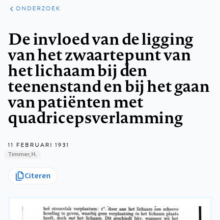
ARTIKELEN
ONDERZOEK
ONDERZOEK
Kruimelpad
De invloed van de ligging
van het zwaartepunt van
het lichaam bij den
teenenstand en bij het gaan
van patiënten met
quadricepsverlamming
11 FEBRUARI 1931
Timmer, H.
Citeren