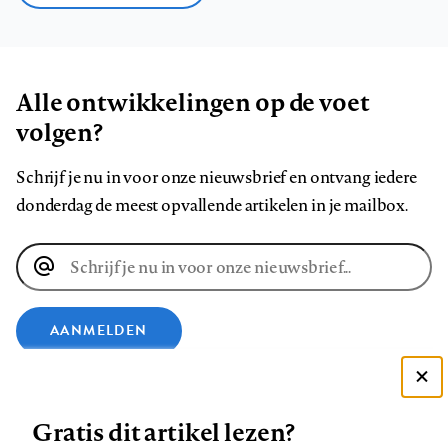
Alle ontwikkelingen op de voet
volgen?
Schrijf je nu in voor onze nieuwsbrief en ontvang iedere
donderdag de meest opvallende artikelen in je mailbox.
E-
mailadres
AANMELDEN
VOLG ONS OP
Deze site gebruikt cookies
Gratis dit artikel lezen?
Zie onze cookie policy