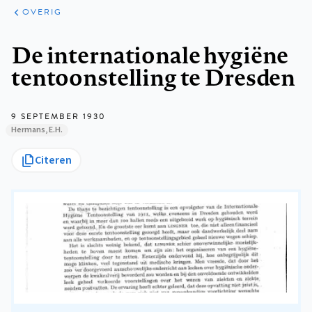
ARTIKELEN
OVERIG
OVERIG
Kruimelpad
De internationale hygiëne
tentoonstelling te Dresden
9 SEPTEMBER 1930
Hermans, E.H.
Citeren