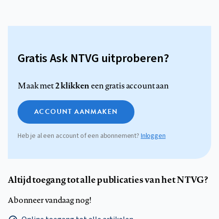
Gratis Ask NTVG uitproberen?
2 klikken
Maak met
een gratis account aan
ACCOUNT AANMAKEN
Heb je al een account of een abonnement?
Inloggen
Altijd toegang tot alle publicaties van het NTVG?
Abonneer vandaag nog!