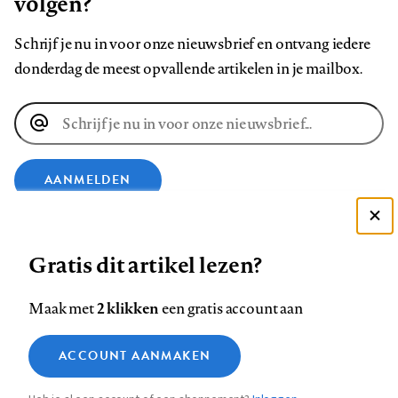
volgen?
Schrijf je nu in voor onze nieuwsbrief en ontvang iedere
donderdag de meest opvallende artikelen in je mailbox.
E-
mailadres
AANMELDEN
Deze site gebruikt cookies
VOLG ONS OP
Gratis dit artikel lezen?
Zie onze cookie policy
ACCEPTEER AANBEVOLEN INSTELLINGEN
Volg
Volg
Volg
Volg
Volg
Volg
2 klikken
Maak met
een gratis account aan
ons
ons
ons
ons
ons
ons
Functionele cookies
op
op
op
op
op
op
Contact
Colofon
Disclaimer
Privacy
About us
ACCOUNT AANMAKEN
Medische vragen verdienen
Sluiten
Footer
Analytische cookies
Facebook
LinkedIn
Bluesky
Instagram
YouTube
Pinterest
betrouwbare antwoorden