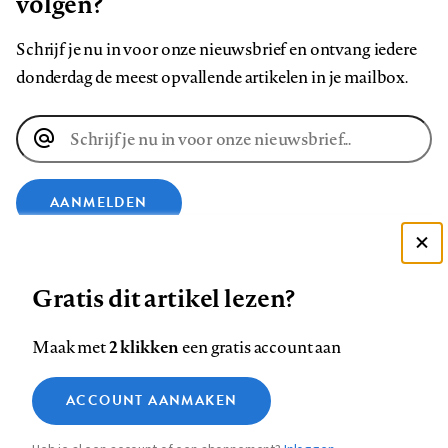
volgen?
Schrijf je nu in voor onze nieuwsbrief en ontvang iedere
donderdag de meest opvallende artikelen in je mailbox.
E-
mailadres
AANMELDEN
Deze site gebruikt cookies
VOLG ONS OP
Gratis dit artikel lezen?
Zie onze cookie policy
ACCEPTEER AANBEVOLEN INSTELLINGEN
Volg
Volg
Volg
Volg
Volg
Volg
2 klikken
Maak met
een gratis account aan
ons
ons
ons
ons
ons
ons
Functionele cookies
op
op
op
op
op
op
Contact
Colofon
Disclaimer
Privacy
About us
ACCOUNT AANMAKEN
Medische vragen verdienen
Sluiten
Footer
Analytische cookies
Facebook
LinkedIn
Bluesky
Instagram
YouTube
Pinterest
betrouwbare antwoorden