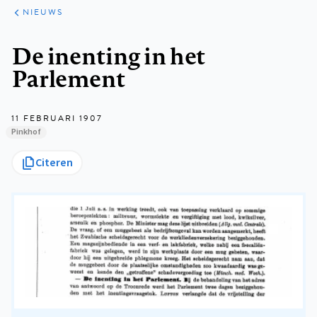
ARTIKELEN
HET
NIEUWS
KORT
Kruimelpad
De inenting in het
Parlement
11 FEBRUARI 1907
Pinkhof
Citeren