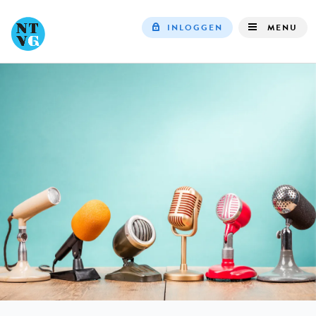
INLOGGEN
MENU
Top
navigation
IN