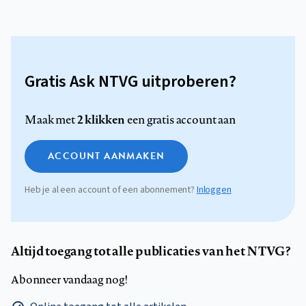
Gratis Ask NTVG uitproberen?
2 klikken
Maak met
een gratis account aan
ACCOUNT AANMAKEN
Heb je al een account of een abonnement?
Inloggen
Altijd toegang tot alle publicaties van het NTVG?
Abonneer vandaag nog!