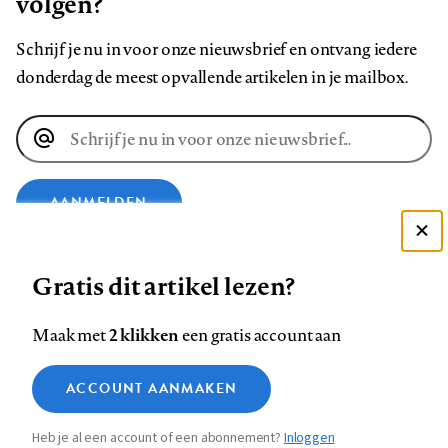
volgen?
Schrijf je nu in voor onze nieuwsbrief en ontvang iedere
donderdag de meest opvallende artikelen in je mailbox.
E-
mailadres
AANMELDEN
Deze site gebruikt cookies
VOLG ONS OP
Gratis dit artikel lezen?
Zie onze cookie policy
ACCEPTEER AANBEVOLEN INSTELLINGEN
Volg
Volg
Volg
Volg
Volg
Volg
2 klikken
Maak met
een gratis account aan
ons
ons
ons
ons
ons
ons
Functionele cookies
ACCOUNT AANMAKEN
op
op
op
op
op
op
Contact
Colofon
Disclaimer
Privacy
About us
Medische vragen verdienen
Sluiten
Analytische cookies
Footer
betrouwbare antwoorden
Facebook
LinkedIn
Bluesky
Instagram
YouTube
Pinterest
Heb je al een account of een abonnement?
Inloggen
Marketing cookies