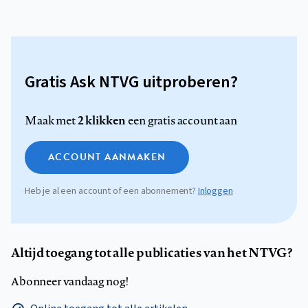
Gratis Ask NTVG uitproberen?
2 klikken
Maak met
een gratis account aan
ACCOUNT AANMAKEN
Heb je al een account of een abonnement?
Inloggen
Altijd toegang tot alle publicaties van het NTVG?
Abonneer vandaag nog!