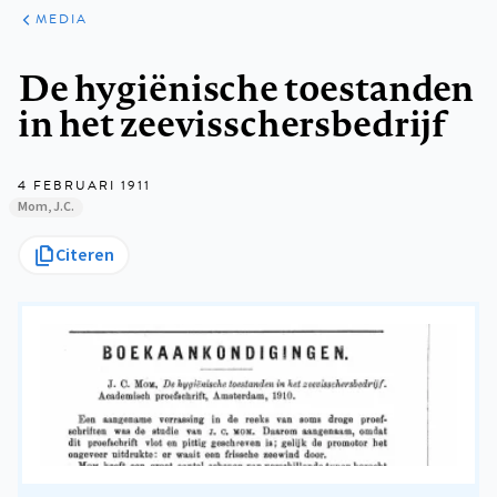
ARTIKELEN
VARIA
MEDIA
Kruimelpad
De hygiënische toestanden
in het zeevisschersbedrijf
4 FEBRUARI 1911
Mom, J.C.
Citeren