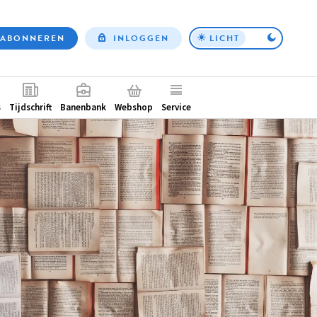
ABONNEREN
INLOGGEN
LICHT
Top
nav
ntair
s
Tijdschrift
Banenbank
Webshop
Service