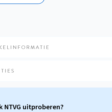
KELINFORMATIE
TIES
sk NTVG uitproberen?