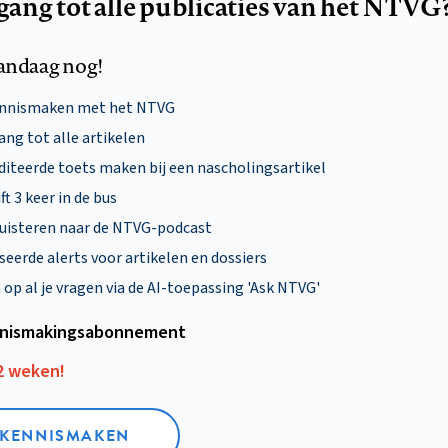
egang tot alle publicaties van het NTVG
andaag nog!
ennismaken met het NTVG
ng tot alle artikelen
diteerde toets maken bij een nascholingsartikel
ft 3 keer in de bus
uisteren naar de NTVG-podcast
eerde alerts voor artikelen en dossiers
p al je vragen via de AI-toepassing 'Ask NTVG'
nismakings­abonnement
12 weken!
L KENNISMAKEN