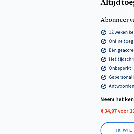
Altijd to
Abonneer v
12 weken k
Online toega
Eén geaccre
Het tijdschri
Onbeperkt l
Gepersonalis
Antwoorden o
Neem het ken
€ 34,97 voor 
IK WI