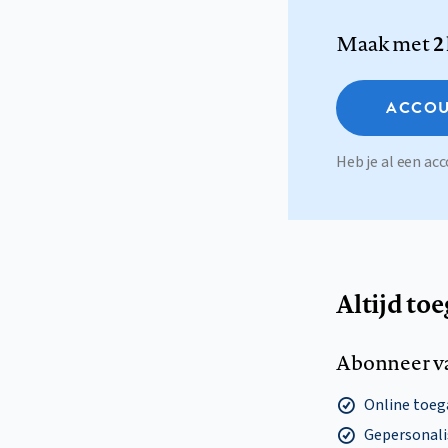
Maak met
2
ACCOU
Heb je al een a
Altijd to
Abonneer v
Online toega
Gepersonalis