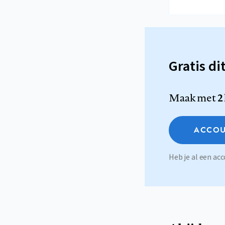
Gratis di
Maak met
2
ACCOU
Heb je al een a