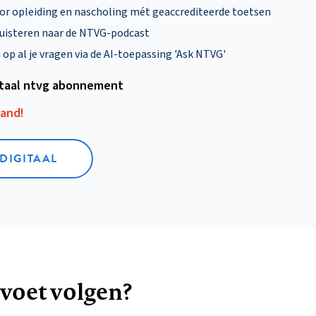
oor opleiding en nascholing mét geaccrediteerde toetsen
uisteren naar de NTVG-podcast
p al je vragen via de AI-toepassing 'Ask NTVG'
itaal ntvg abonnement
aand!
 DIGITAAL
 voet volgen?