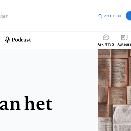
baar
ZOEKEN
Podcast
Compleme
Ask NTVG
Auteur
menu
an het