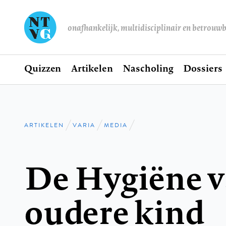
onafhankelijk, multidisciplinair en betrouw
Home
Quizzen
Artikelen
Nascholing
Dossiers
Hoofdnavigatie
ARTIKELEN
VARIA
MEDIA
Kruimelpad
De Hygiëne v
oudere kind