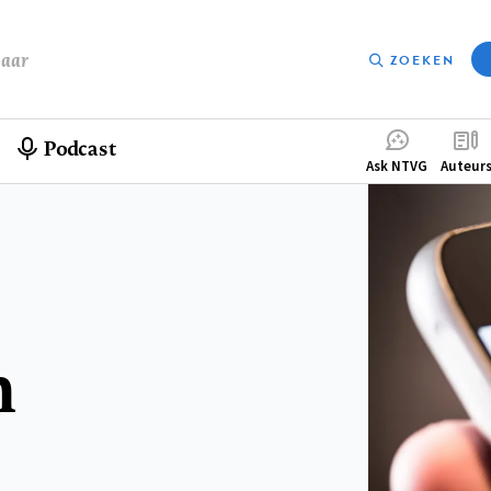
baar
ZOEKEN
Podcast
Compleme
Ask NTVG
Auteur
menu
n