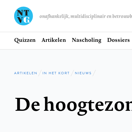
onafhankelijk, multidisciplinair en betrouw
Home
Quizzen
Artikelen
Nascholing
Dossiers
Hoofdnavigatie
ARTIKELEN
IN HET KORT
NIEUWS
Kruimelpad
De hoogtezo