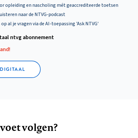
oor opleiding en nascholing mét geaccrediteerde toetsen
uisteren naar de NTVG-podcast
p al je vragen via de AI-toepassing 'Ask NTVG'
itaal ntvg abonnement
aand!
 DIGITAAL
 voet volgen?