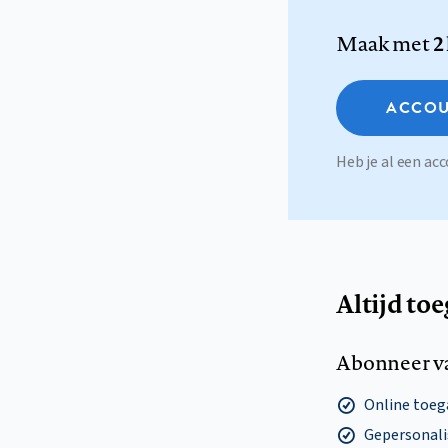
Maak met
2
ACCOU
Heb je al een a
Altijd to
Abonneer v
Online toega
Gepersonalis