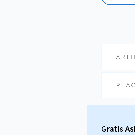
ARTI
REAC
Gratis A