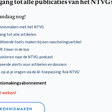
egang tot alle publicaties van het NTVG
andaag nog!
ennismaken met het NTVG
ng tot alle artikelen
diteerde toets maken bij een nascholingsartikel
ft 3 keer in de bus
uisteren naar de NTVG-podcast
eerde alerts voor artikelen en dossiers
p al je vragen via de AI-toepassing 'Ask NTVG'
nismakings­abonnement
12 weken!
L KENNISMAKEN