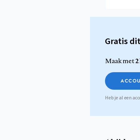
Gratis di
Maak met
2
ACCOU
Heb je al een a