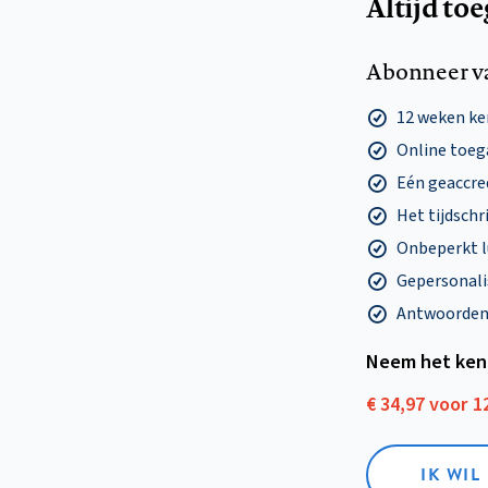
Altijd to
Abonneer v
12 weken k
Online toega
Eén geaccre
Het tijdschri
Onbeperkt l
Gepersonalis
Antwoorden o
Neem het ken
€ 34,97 voor 
IK WI