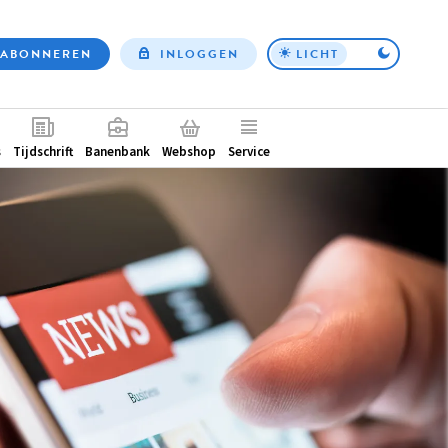
ABONNEREN
INLOGGEN
LICHT
Top
nav
ntair
s
Tijdschrift
Banenbank
Webshop
Service