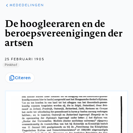
ARTIKELEN
VARIA
MEDEDELINGEN
Kruimelpad
De hoogleeraren en de
beroepsvereenigingen der
artsen
25 FEBRUARI 1905
Pinkhof
Citeren