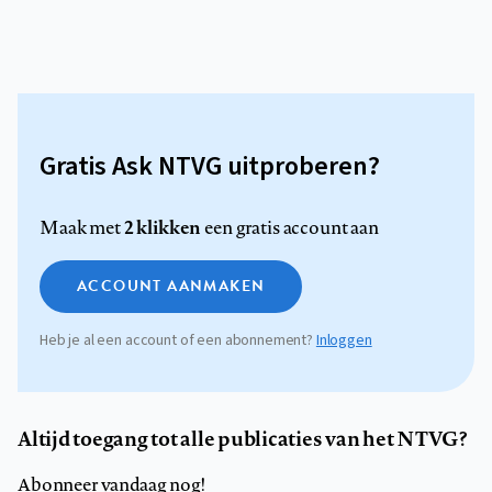
Gratis Ask NTVG uitproberen?
2 klikken
Maak met
een gratis account aan
ACCOUNT AANMAKEN
Heb je al een account of een abonnement?
Inloggen
Altijd toegang tot alle publicaties van het NTVG?
Abonneer vandaag nog!