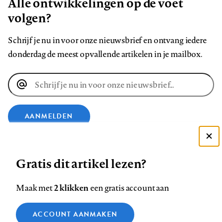
Alle ontwikkelingen op de voet
volgen?
Schrijf je nu in voor onze nieuwsbrief en ontvang iedere
donderdag de meest opvallende artikelen in je mailbox.
E-
mailadres
AANMELDEN
Deze site gebruikt cookies
VOLG ONS OP
Gratis dit artikel lezen?
Zie onze cookie policy
ACCEPTEER AANBEVOLEN INSTELLINGEN
Volg
Volg
Volg
Volg
Volg
Volg
2 klikken
Maak met
een gratis account aan
ons
ons
ons
ons
ons
ons
Functionele cookies
op
op
op
op
op
op
Contact
Colofon
Disclaimer
Privacy
About us
ACCOUNT AANMAKEN
Medische vragen verdienen
Sluiten