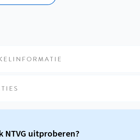
KELINFORMATIE
TIES
sk NTVG uitproberen?