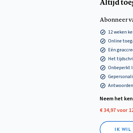
Altijd to
Abonneer v
12 weken k
Online toega
Eén geaccre
Het tijdschri
Onbeperkt l
Gepersonalis
Antwoorden o
Neem het ken
€ 34,97 voor 
IK WI