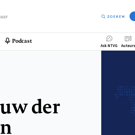
baar
ZOEKEN
Podcast
Compleme
Ask NTVG
Auteur
menu
uw der
en