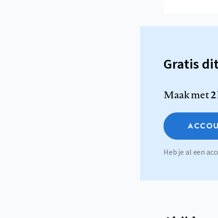
Gratis di
Maak met
2
ACCOU
Heb je al een a