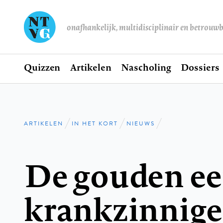
onafhankelijk, multidisciplinair en betrouw
Home
Quizzen
Artikelen
Nascholing
Dossiers
Hoofdnavigatie
ARTIKELEN
IN HET KORT
NIEUWS
Kruimelpad
De gouden ee
krankzinnig