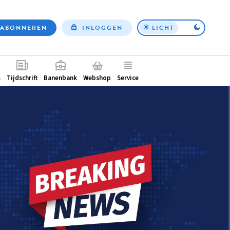
ABONNEREN
INLOGGEN
LICHT
Top
nav
ntair
s
Tijdschrift
Banenbank
Webshop
Service