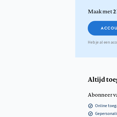
Maak met
2
ACCOU
Heb je al een a
Altijd to
Abonneer v
Online toega
Gepersonalis