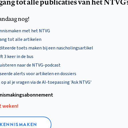
egang tot alle publicaties van het NTVG
andaag nog!
ennismaken met het NTVG
ng tot alle artikelen
diteerde toets maken bij een nascholingsartikel
ft 3 keer in de bus
uisteren naar de NTVG-podcast
eerde alerts voor artikelen en dossiers
p al je vragen via de AI-toepassing 'Ask NTVG'
nismakings­abonnement
12 weken!
L KENNISMAKEN