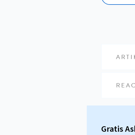
ARTI
REAC
Gratis A