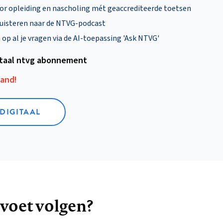
oor opleiding en nascholing mét geaccrediteerde toetsen
uisteren naar de NTVG-podcast
p al je vragen via de AI-toepassing 'Ask NTVG'
itaal ntvg abonnement
aand!
 DIGITAAL
 voet volgen?