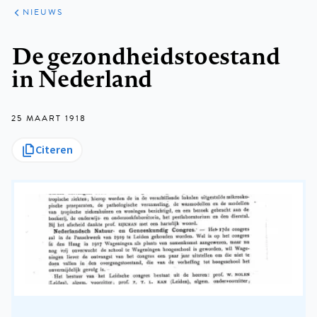
ARTIKELEN
HET
NIEUWS
KORT
Kruimelpad
De gezondheidstoestand
in Nederland
25 MAART 1918
Citeren