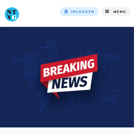
INLOGGEN
MENU
Top
navigation
IN