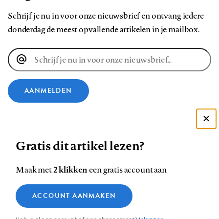
Schrijf je nu in voor onze nieuwsbrief en ontvang iedere
donderdag de meest opvallende artikelen in je mailbox.
E-
mailadres
AANMELDEN
VOLG ONS OP
Deze site gebruikt cookies
Gratis dit artikel lezen?
Zie onze cookie policy
Volg
Volg
Volg
Volg
Volg
Volg
ACCEPTEER AANBEVOLEN INSTELLINGEN
ons
ons
2 klikken
ons
ons
ons
ons
Maak met
een gratis account aan
op
op
op
op
op
op
Contact
Colofon
Disclaimer
Privacy
About us
Functionele cookies
Footer
ACCOUNT AANMAKEN
Facebook
LinkedIn
Bluesky
Instagram
YouTube
Pinterest
Medische vragen verdienen
Sluiten
Analytische cookies
betrouwbare antwoorden