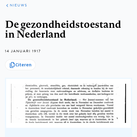
ARTIKELEN
HET
NIEUWS
KORT
Kruimelpad
De gezondheidstoestand
in Nederland
14 JANUARI 1917
Citeren