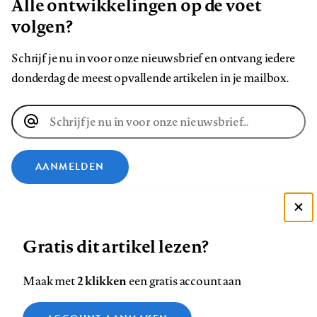
Alle ontwikkelingen op de voet
volgen?
Schrijf je nu in voor onze nieuwsbrief en ontvang iedere
donderdag de meest opvallende artikelen in je mailbox.
E-
mailadres
AANMELDEN
VOLG ONS OP
Deze site gebruikt cookies
Gratis dit artikel lezen?
Zie onze cookie policy
Volg
Volg
Volg
Volg
Volg
Volg
ACCEPTEER AANBEVOLEN INSTELLINGEN
ons
ons
2 klikken
ons
ons
ons
ons
Maak met
een gratis account aan
op
op
op
op
op
op
Contact
Colofon
Disclaimer
Privacy
About us
Functionele cookies