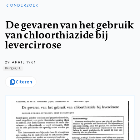
ARTIKELEN
ONDERZOEK
ONDERZOEK
Kruimelpad
De gevaren van het gebruik
van chloorthiazide bij
levercirrose
29 APRIL 1961
Burger, H.
Citeren