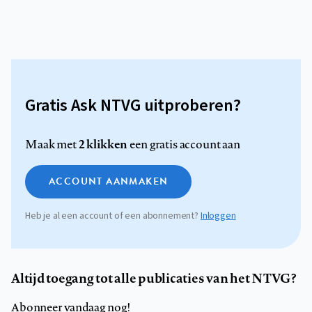
Gratis Ask NTVG uitproberen?
2 klikken
Maak met
een gratis account aan
ACCOUNT AANMAKEN
Heb je al een account of een abonnement?
Inloggen
Altijd toegang tot alle publicaties van het NTVG?
Abonneer vandaag nog!