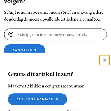
volgen?
Schrijf je nu in voor onze nieuwsbrief en ontvang iedere
donderdag de meest opvallende artikelen in je mailbox.
E-
mailadres
AANMELDEN
Deze site gebruikt cookies
VOLG ONS OP
Gratis dit artikel lezen?
Zie onze cookie policy
ACCEPTEER AANBEVOLEN INSTELLINGEN
Volg
Volg
Volg
Volg
Volg
Volg
2 klikken
Maak met
een gratis account aan
ons
ons
ons
ons
ons
ons
Functionele cookies
op
op
op
op
op
op
Contact
Colofon
Disclaimer
Privacy
About us
ACCOUNT AANMAKEN
Medische vragen verdienen
Sluiten
Footer
Analytische cookies
Facebook
LinkedIn
Bluesky
Instagram
YouTube
Pinterest
betrouwbare antwoorden