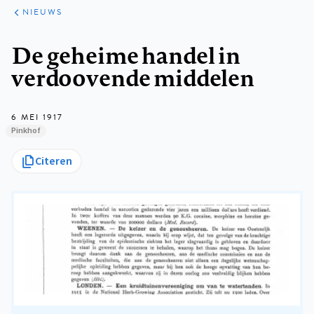
ARTIKELEN
HET
NIEUWS
KORT
Kruimelpad
De geheime handel in
verdoovende middelen
6 MEI 1917
Pinkhof
Citeren