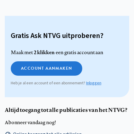
Gratis Ask NTVG uitproberen?
2 klikken
Maak met
een gratis account aan
ACCOUNT AANMAKEN
Heb je al een account of een abonnement?
Inloggen
Altijd toegang tot alle publicaties van het NTVG?
Abonneer vandaag nog!