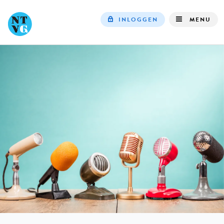
INLOGGEN
MENU
Top
navigation
IN