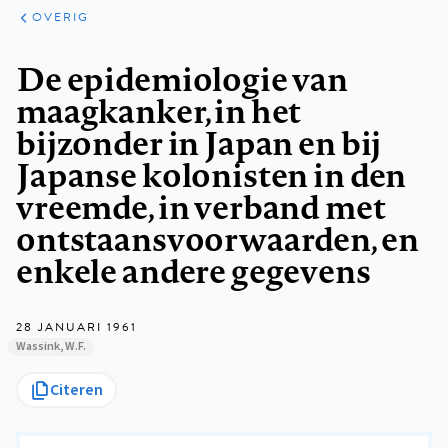
ARTIKELEN
OVERIG
OVERIG
Kruimelpad
De epidemiologie van
maagkanker, in het
bijzonder in Japan en bij
Japanse kolonisten in den
vreemde, in verband met
ontstaansvoorwaarden, en
enkele andere gegevens
28 JANUARI 1961
Wassink, W.F.
Citeren