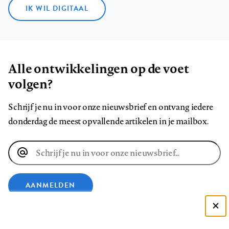
IK WIL DIGITAAL
Alle ontwikkelingen op de voet
volgen?
Schrijf je nu in voor onze nieuwsbrief en ontvang iedere
donderdag de meest opvallende artikelen in je mailbox.
E-
mailadres
AANMELDEN
Deze site gebruikt cookies
VOLG ONS OP