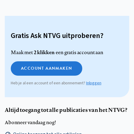
Gratis Ask NTVG uitproberen?
2 klikken
Maak met
een gratis account aan
ACCOUNT AANMAKEN
Heb je al een account of een abonnement?
Inloggen
Altijd toegang tot alle publicaties van het NTVG?
Abonneer vandaag nog!