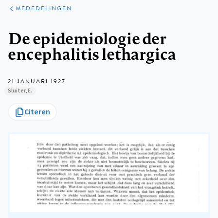
ARTIKELEN
VARIA
MEDEDELINGEN
Kruimelpad
De epidemiologie der
encephalitis lethargica
21 JANUARI 1927
Sluiter, E.
Citeren