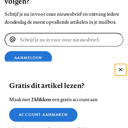
volgen?
Schrijf je nu in voor onze nieuwsbrief en ontvang iedere
donderdag de meest opvallende artikelen in je mailbox.
E-
mailadres
AANMELDEN
VOLG ONS OP
Deze site gebruikt cookies
Gratis dit artikel lezen?
Zie onze cookie policy
ACCEPTEER AANBEVOLEN INSTELLINGEN
Volg
Volg
Volg
Volg
Volg
Volg
2 klikken
Maak met
een gratis account aan
ons
ons
ons
ons
ons
ons
Functionele cookies
op
op
op
op
op
op
Contact
Colofon
Disclaimer
Privacy
About us
ACCOUNT AANMAKEN
Medische vragen verdienen
Sluiten
Footer
Analytische cookies
Facebook
LinkedIn
Bluesky
Instagram
YouTube
Pinterest
betrouwbare antwoorden