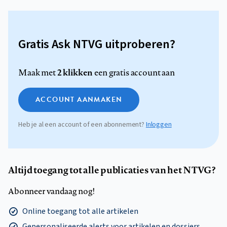
Gratis Ask NTVG uitproberen?
2 klikken
Maak met
een gratis account aan
ACCOUNT AANMAKEN
Heb je al een account of een abonnement?
Inloggen
Altijd toegang tot alle publicaties van het NTVG?
Abonneer vandaag nog!
Online toegang tot alle artikelen
Gepersonaliseerde alerts voor artikelen en dossiers