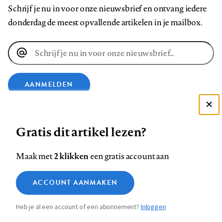
Schrijf je nu in voor onze nieuwsbrief en ontvang iedere
donderdag de meest opvallende artikelen in je mailbox.
E-
mailadres
AANMELDEN
Deze site gebruikt cookies
VOLG ONS OP
Gratis dit artikel lezen?
Zie onze cookie policy
ACCEPTEER AANBEVOLEN INSTELLINGEN
Volg
Volg
Volg
Volg
Volg
Volg
2 klikken
Maak met
een gratis account aan
ons
ons
ons
ons
ons
ons
Functionele cookies
op
op
op
op
op
op
Contact
Colofon
Disclaimer
Privacy
About us
ACCOUNT AANMAKEN
Medische vragen verdienen
Sluiten
Footer
Analytische cookies
Facebook
LinkedIn
Bluesky
Instagram
YouTube
Pinterest
betrouwbare antwoorden
Heb je al een account of een abonnement?
Inloggen
Marketing cookies
navigation
STEL ZE NU AAN ASK NTVG