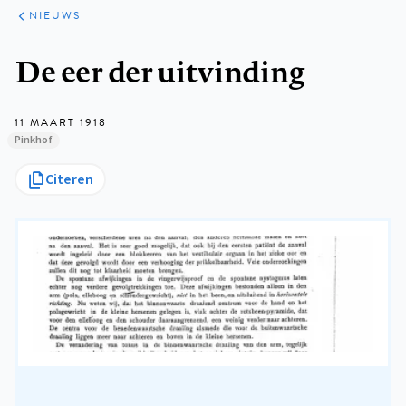
ARTIKELEN
HET
NIEUWS
KORT
Kruimelpad
De eer der uitvinding
11 MAART 1918
Pinkhof
Citeren