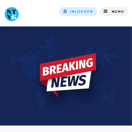
INLOGGEN
MENU
Top
navigation
IN