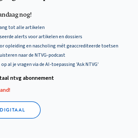
andaag nog!
ng tot alle artikelen
eerde alerts voor artikelen en dossiers
oor opleiding en nascholing mét geaccrediteerde toetsen
uisteren naar de NTVG-podcast
p al je vragen via de AI-toepassing 'Ask NTVG'
itaal ntvg abonnement
aand!
 DIGITAAL