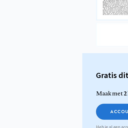
Gratis di
Maak met
2
ACCOU
Heb je al een a