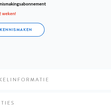
nismakings­abonnement
12 weken!
L KENNISMAKEN
KELINFORMATIE
TIES