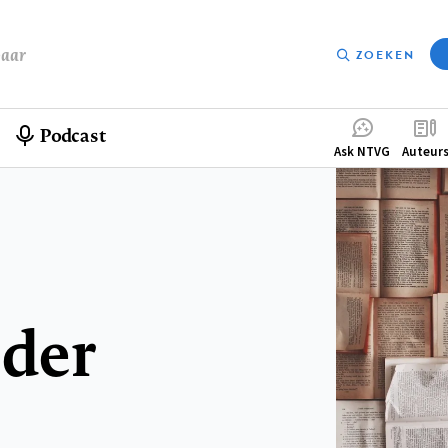
baar
ZOEKEN
Podcast
Compleme
Ask NTVG
Auteur
menu
 der