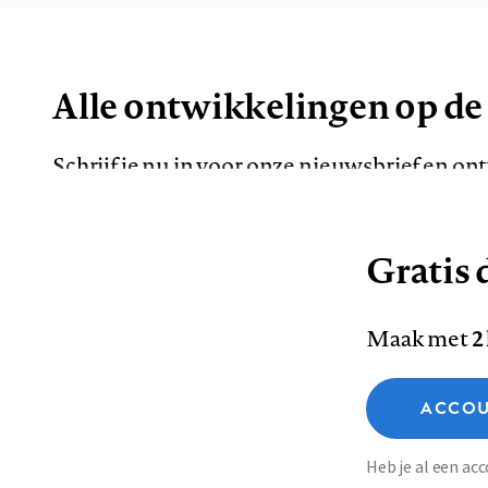
Alle ontwikkelingen op de
Schrijf je nu in voor onze nieuwsbrief en o
de meest opvallende artikelen in je mailbox.
Gratis d
E-
Maak met
2
mailadres
Functionele cookies
ACCOU
Analytische cookies
Marketing cookies
Contact
Colofon
Di
Heb je al een a