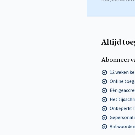
Altijd to
Abonneer v
12 weken k
Online toega
Eén geaccre
Het tijdschri
Onbeperkt l
Gepersonalis
Antwoorden o