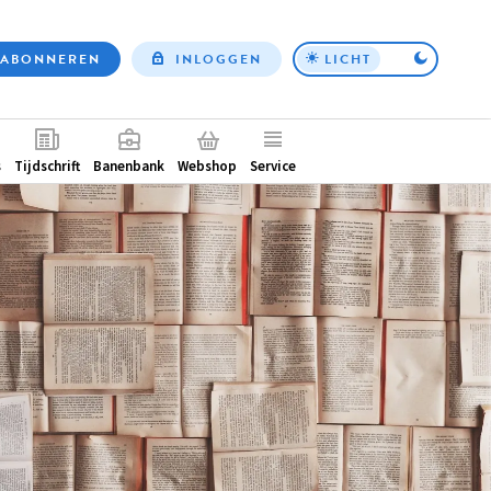
ABONNEREN
INLOGGEN
LICHT
Top
nav
ntair
s
Tijdschrift
Banenbank
Webshop
Service