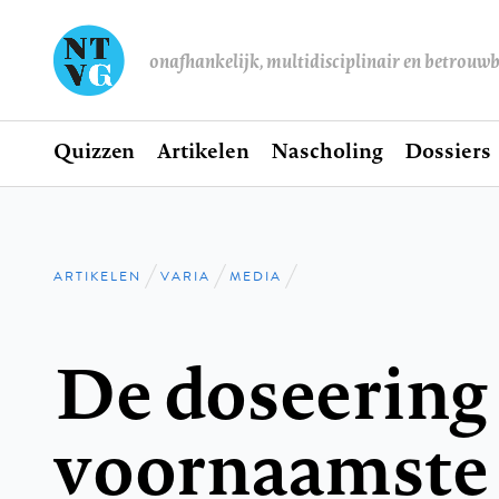
onafhankelijk, multidisciplinair en betrouw
Home
Quizzen
Artikelen
Nascholing
Dossiers
Hoofdnavigatie
ARTIKELEN
VARIA
MEDIA
Kruimelpad
De doseering
voornaamste