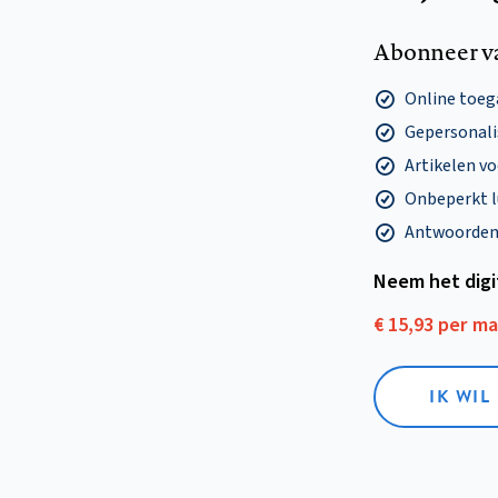
Abonneer v
Online toega
Gepersonalis
Artikelen v
Onbeperkt l
Antwoorden o
Neem het dig
€ 15,93 per m
IK WIL