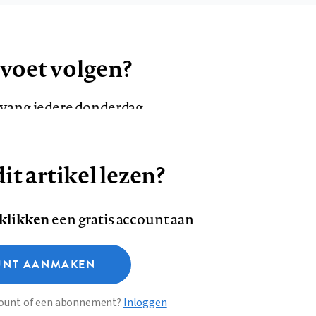
 voet volgen?
ntvang iedere donderdag
it artikel lezen?
VOLG ONS OP
AANMELDEN
Volg
Volg
 klikken
een gratis account aan
ons
ons
Deze site gebruikt cookies
op
op
NT AANMAKEN
Facebook
LinkedI
sclaimer
Privacy
About us
ccount of een abonnement?
Inloggen