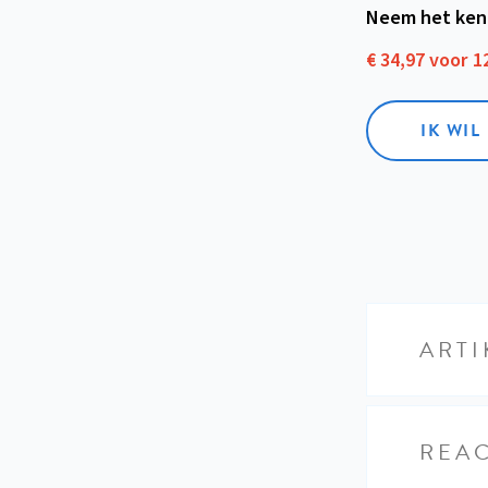
Neem het ken
€ 34,97 voor 
IK WI
ARTI
REAC